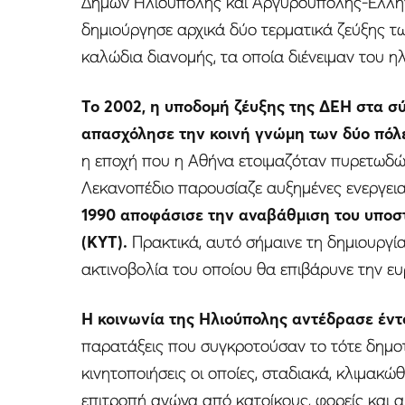
Δήμων Ηλιούπολης και Αργυρούπολης-Ελληνικ
δημιούργησε αρχικά δύο τερματικά ζεύξης τ
καλώδια διανομής, τα οποία διένειμαν του η
Το 2002,
η υποδομή ζέυξης της ΔΕΗ στα σ
απασχόλησε την κοινή γνώμη των δύο πόλ
η εποχή που η Αθήνα ετοιμαζόταν πυρετωδώ
Λεκανοπέδιο παρουσίαζε αυξημένες ενεργει
1990 αποφάσισε την αναβάθμιση του υποσ
(ΚΥΤ).
Πρακτικά, αυτό σήμαινε τη δημιουργί
ακτινοβολία του οποίου θα επιβάρυνε την ευρ
Η κοινωνία της Ηλιούπολης αντέδρασε έντ
παρατάξεις που συγκροτούσαν το τότε δημο
κινητοποιήσεις οι οποίες, σταδιακά, κλιμακ
επιτροπή αγώνα από κατοίκους, φορείς και 