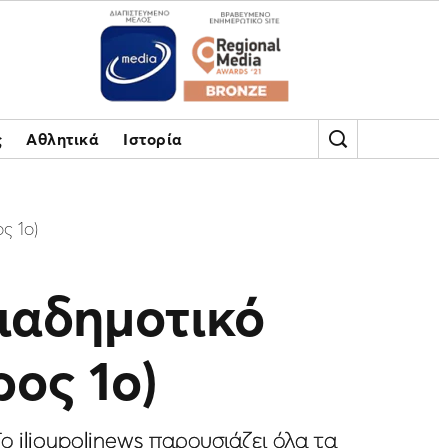
ς
Αθλητικά
Ιστορία
ς 1ο)
Διαδημοτικό
ος 1ο)
Το ilioupolinews παρουσιάζει όλα τα