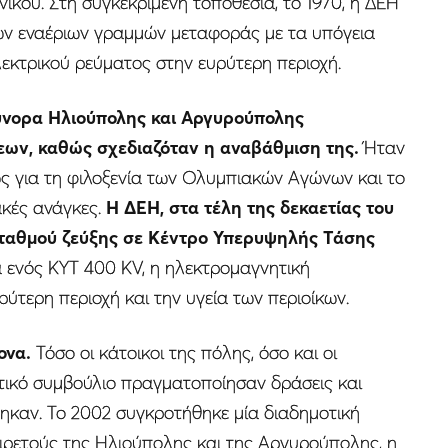
ού. Στη συγκεκριμένη τοποθεσία, το 1970, η ΔΕΗ
ων εναέριων γραμμών μεταφοράς με τα υπόγεια
λεκτρικού ρεύματος στην ευρύτερη περιοχή.
ύνορα Ηλιούπολης και Αργυρούπολης
εων, καθώς σχεδιαζόταν η αναβάθμιση της.
Ήταν
ς για τη φιλοξενία των Ολυμπιακών Αγώνων και το
ακές ανάγκες.
Η ΔΕΗ, στα τέλη της δεκαετίας του
ταθμού ζεύξης σε Κέντρο Υπερυψηλής Τάσης
α ενός ΚΥΤ 400 KV, η ηλεκτρομαγνητική
ύτερη περιοχή και την υγεία των περιοίκων.
ονα.
Τόσο οι κάτοικοι της πόλης, όσο και οι
τικό συμβούλιο πραγματοποίησαν δράσεις και
ώθηκαν. Το 2002 συγκροτήθηκε μία διαδημοτική
αιρετούς της Ηλιούπολης και της Αργυρούπολης, η