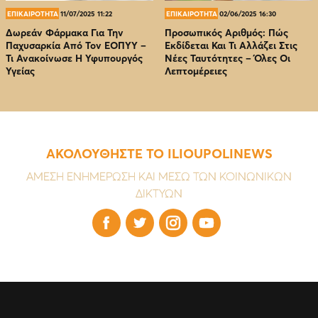
ΕΠΙΚΑΙΡΟΤΗΤΑ
11/07/2025 11:22
ΕΠΙΚΑΙΡΟΤΗΤΑ
02/06/2025 16:30
Δωρεάν Φάρμακα Για Την
Προσωπικός Αριθμός: Πώς
Παχυσαρκία Από Τον EOΠΥΥ –
Εκδίδεται Και Τι Αλλάζει Στις
Τι Ανακοίνωσε Η Υφυπουργός
Νέες Ταυτότητες – Όλες Οι
Υγείας
Λεπτομέρειες
ΑΚΟΛΟΥΘΗΣΤΕ ΤΟ ILIOUPOLINEWS
ΑΜΕΣΗ ΕΝΗΜΕΡΩΣΗ ΚΑΙ ΜΕΣΩ ΤΩΝ ΚΟΙΝΩΝΙΚΩΝ
ΔΙΚΤΥΩΝ



