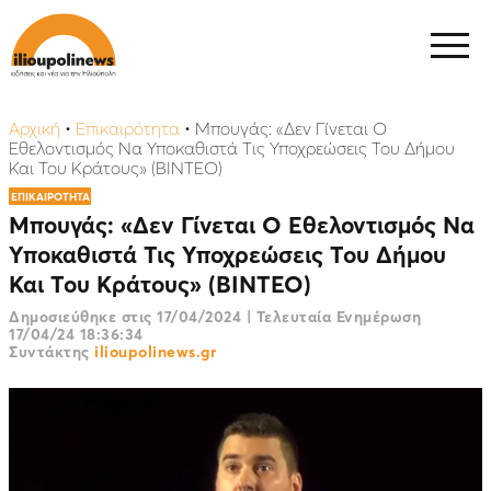
Αρχική
•
Επικαιρότητα
•
Μπουγάς: «Δεν Γίνεται Ο
Εθελοντισμός Να Υποκαθιστά Τις Υποχρεώσεις Του Δήμου
Και Του Κράτους» (ΒΙΝΤΕΟ)
ΕΠΙΚΑΙΡΟΤΗΤΑ
Μπουγάς: «Δεν Γίνεται Ο Εθελοντισμός Να
Υποκαθιστά Τις Υποχρεώσεις Του Δήμου
Και Του Κράτους» (ΒΙΝΤΕΟ)
Δημοσιεύθηκε στις
17/04/2024
|
Τελευταία Ενημέρωση
17/04/24 18:36:34
Συντάκτης
ilioupolinews.gr