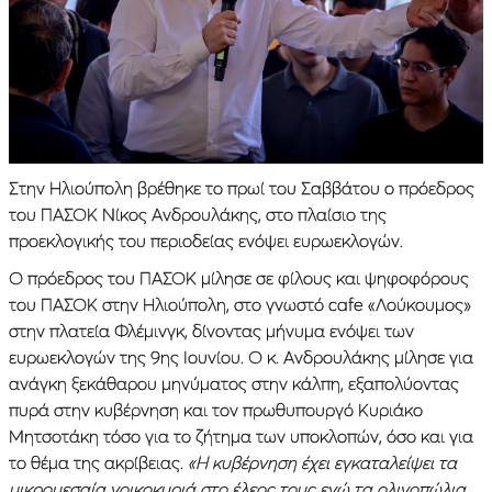
Στην Ηλιούπολη βρέθηκε το πρωί του Σαββάτου ο πρόεδρος
του ΠΑΣΟΚ Νίκος Ανδρουλάκης, στο πλαίσιο της
προεκλογικής του περιοδείας ενόψει ευρωεκλογών.
Ο πρόεδρος του ΠΑΣΟΚ μίλησε σε φίλους και ψηφοφόρους
του ΠΑΣΟΚ στην Ηλιούπολη, στο γνωστό cafe «Λούκουμος»
στην πλατεία Φλέμινγκ, δίνοντας μήνυμα ενόψει των
ευρωεκλογών της 9ης Ιουνίου. Ο κ. Ανδρουλάκης μίλησε για
ανάγκη ξεκάθαρου μηνύματος στην κάλπη, εξαπολύοντας
πυρά στην κυβέρνηση και τον πρωθυπουργό Κυριάκο
Μητσοτάκη τόσο για το ζήτημα των υποκλοπών, όσο και για
το θέμα της ακρίβειας.
«Η κυβέρνηση έχει εγκαταλείψει τα
μικρομεσαία νοικοκυριά στο έλεος τους ενώ τα ολιγοπώλια