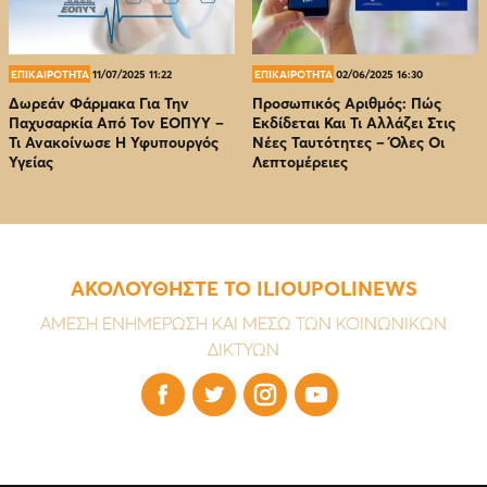
ΕΠΙΚΑΙΡΟΤΗΤΑ
11/07/2025 11:22
ΕΠΙΚΑΙΡΟΤΗΤΑ
02/06/2025 16:30
Δωρεάν Φάρμακα Για Την
Προσωπικός Αριθμός: Πώς
Παχυσαρκία Από Τον EOΠΥΥ –
Εκδίδεται Και Τι Αλλάζει Στις
Τι Ανακοίνωσε Η Υφυπουργός
Νέες Ταυτότητες – Όλες Οι
Υγείας
Λεπτομέρειες
ΑΚΟΛΟΥΘΗΣΤΕ ΤΟ ILIOUPOLINEWS
ΑΜΕΣΗ ΕΝΗΜΕΡΩΣΗ ΚΑΙ ΜΕΣΩ ΤΩΝ ΚΟΙΝΩΝΙΚΩΝ
ΔΙΚΤΥΩΝ



