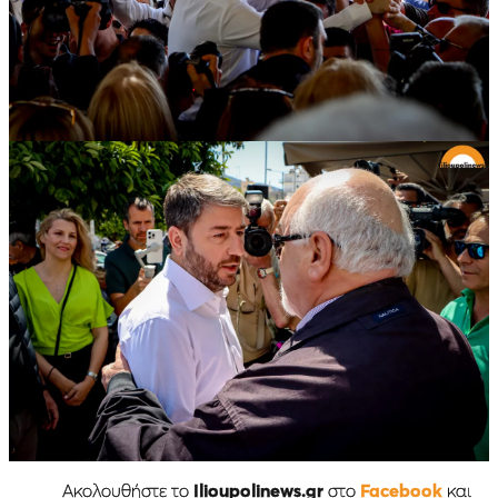
Ακολουθήστε το
Ilioupolinews.gr
στο
Facebook
και