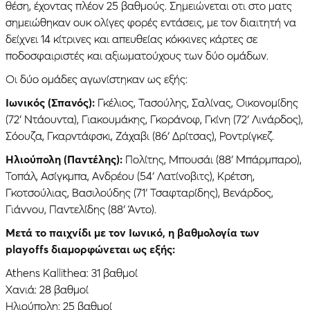
θέση, έχοντας πλέον 25 βαθμούς. Σημειώνεται οτι στο ματς
σημειώθηκαν ουκ ολίγες φορές εντάσεις, με τον διαιτητή να
δείχνει 14 κίτρινες και απευθείας κόκκινες κάρτες σε
ποδοσφαιριστές και αξιωματούχους των δύο ομάδων.
Oι δύο ομάδες αγωνίστηκαν ως εξής:
Ιωνικός (Σπανός):
Γκέλιος, Τασούλης, Σαλίνας, Οικονομίδης
(72′ Ντάουντα), Γιακουμάκης, Γκοράνοφ, Γκίνη (72′ Λινάρδος),
Σόουζα, Γκαρντάφσκι, Ζάχαβι (86′ Δρίτσας), Ροντρίγκεζ.
Ηλιούπολη (Παντέλης):
Πολίτης, Μπουσάι (88′ Μπάρμπαρο),
Τοπάλ, Ασίγκμπα, Ανδρέου (54′ Λατίνοβιτς), Κρέτση,
Γκοτσούλιας, Βασιλούδης (71′ Τσαφταρίδης), Βενάρδος,
Γιάννου, Παντελίδης (88′ Άντο).
Mετά το παιχνίδι με τον Ιωνικό, η βαθμολογία των
playoffs διαμορφώνεται ως εξής:
Αthens Kallithea: 31 βαθμοί
Χανιά: 28 βαθμοί
Ηλιούπολη: 25 βαθμοί