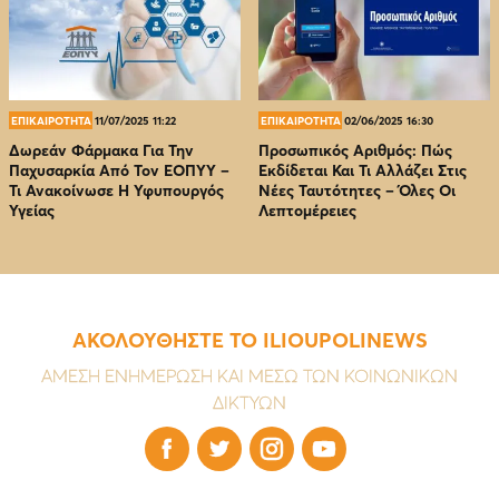
ΕΠΙΚΑΙΡΟΤΗΤΑ
11/07/2025 11:22
ΕΠΙΚΑΙΡΟΤΗΤΑ
02/06/2025 16:30
Δωρεάν Φάρμακα Για Την
Προσωπικός Αριθμός: Πώς
Παχυσαρκία Από Τον EOΠΥΥ –
Εκδίδεται Και Τι Αλλάζει Στις
Τι Ανακοίνωσε Η Υφυπουργός
Νέες Ταυτότητες – Όλες Οι
Υγείας
Λεπτομέρειες
ΑΚΟΛΟΥΘΗΣΤΕ ΤΟ ILIOUPOLINEWS
ΑΜΕΣΗ ΕΝΗΜΕΡΩΣΗ ΚΑΙ ΜΕΣΩ ΤΩΝ ΚΟΙΝΩΝΙΚΩΝ
ΔΙΚΤΥΩΝ



