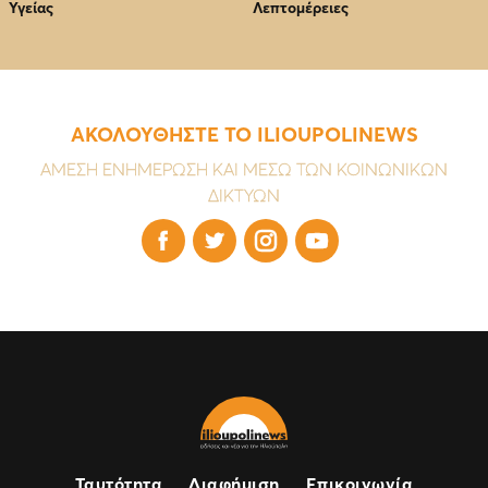
Υγείας
Λεπτομέρειες
ΑΚΟΛΟΥΘΗΣΤΕ ΤΟ ILIOUPOLINEWS
ΑΜΕΣΗ ΕΝΗΜΕΡΩΣΗ ΚΑΙ ΜΕΣΩ ΤΩΝ ΚΟΙΝΩΝΙΚΩΝ
ΔΙΚΤΥΩΝ




Ταυτότητα
Διαφήμιση
Επικοινωνία