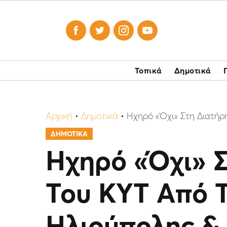




Τοπικά
Δημοτικά
Αρχική
•
Δημοτικά
•
Ηχηρό «Όχι» Στη Διατή
ΔΗΜΟΤΙΚΑ
Ηχηρό «Όχι» 
Του ΚΥΤ Από 
Ηλιούπολης &