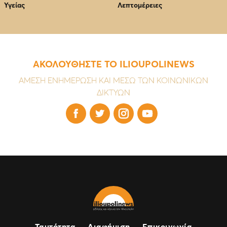
Υγείας
Λεπτομέρειες
ΑΚΟΛΟΥΘΗΣΤΕ ΤΟ ILIOUPOLINEWS
ΑΜΕΣΗ ΕΝΗΜΕΡΩΣΗ ΚΑΙ ΜΕΣΩ ΤΩΝ ΚΟΙΝΩΝΙΚΩΝ
ΔΙΚΤΥΩΝ




Ταυτότητα
Διαφήμιση
Επικοινωνία