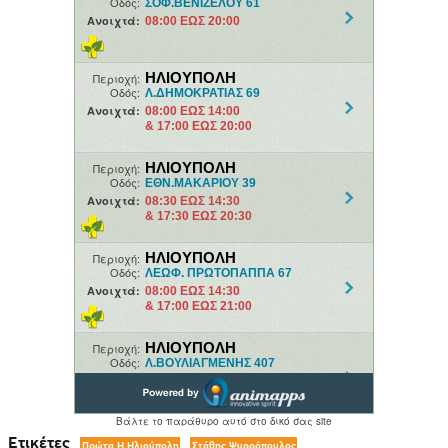
Ετικέτες
Πρώτα Η Ηλιούπολη
Στάθης Ψυρρόπουλος