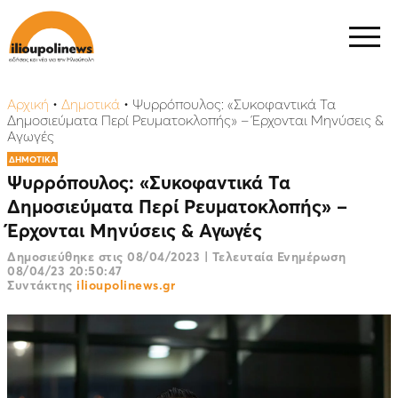
Αρχική
•
Δημοτικά
•
Ψυρρόπουλος: «Συκοφαντικά Τα
Δημοσιεύματα Περί Ρευματοκλοπής» – Έρχονται Μηνύσεις &
Αγωγές
ΔΗΜΟΤΙΚΑ
Ψυρρόπουλος: «Συκοφαντικά Τα
Δημοσιεύματα Περί Ρευματοκλοπής» –
Έρχονται Μηνύσεις & Αγωγές
Δημοσιεύθηκε στις
08/04/2023
|
Τελευταία Ενημέρωση
08/04/23 20:50:47
Συντάκτης
ilioupolinews.gr