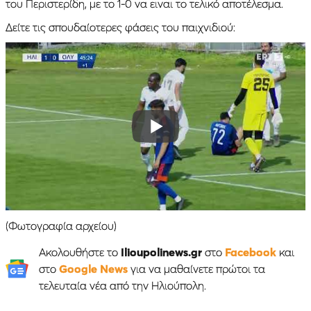
του Περιστερίδη, με το 1-0 να ειναι το τελικό αποτέλεσμα.
Δείτε τις σπουδαίοτερες φάσεις του παιχνιδιού:
(Φωτογραφία αρχείου)
Ακολουθήστε το
Ilioupolinews.gr
στο
Facebook
και
στο
Google News
για να μαθαίνετε πρώτοι τα
τελευταία νέα από την Ηλιούπολη.