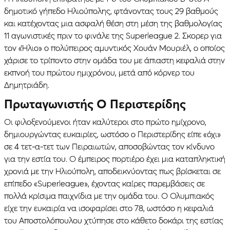
δημοτικό γήπεδο Ηλιούπολης, φτάνοντας τους 29 βαθμούς
και κατέχοντας μια ασφαλή θέση στη μέση της βαθμολογίας
11 αγωνιστικές πριν το φινάλε της Superleague 2. Σκορερ για
τον «Ήλιο» ο πολύπειρος αμυντικός Χουάν Μουριέλ, ο οποίος
χάρισε το τρίποντο στην ομάδα του με άπιαστη κεφαλιά στην
εκπνοή του πρώτου ημιχρόνου, μετά από κόρνερ του
Δημητριάδη.
Πρωταγωνιστής Ο Περιστερίδης
Oι φιλοξενούμενοι ήταν καλύτεροι στο πρώτο ημίχρονο,
δημιουργώντας ευκαιρίες, ωστόσο ο Περιστερίδης είπε «όχι»
σε 4 τετ-α-τετ των Πειραιωτών, αποσοβώντας τον κίνδυνο
για την εστία του. Ο έμπειρος πορτιέρο έχει μια καταπληκτική
χρονιά με την Ηλιούπολη, αποδεικνύοντας πως βρίσκεται σε
επίπεδο «Superleague», έχοντας καίρες παρεμβάσεις σε
πολλά κρίσιμα παιχνίδια με την ομάδα του. Ο Ολυμπιακός
είχε την ευκαιρία να ισοφαρίσει στο 78, ωστόσο η κεφαλιά
του Αποστολόπουλου χτύπησε στο κάθετο δοκάρι της εστίας