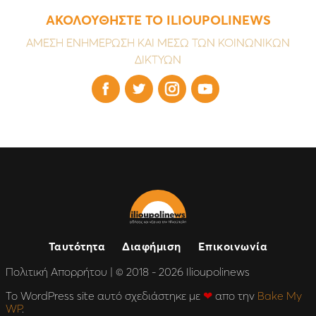
ΑΚΟΛΟΥΘΗΣΤΕ ΤΟ ILIOUPOLINEWS
ΑΜΕΣΗ ΕΝΗΜΕΡΩΣΗ ΚΑΙ ΜΕΣΩ ΤΩΝ ΚΟΙΝΩΝΙΚΩΝ
ΔΙΚΤΥΩΝ




Ταυτότητα
Διαφήμιση
Επικοινωνία
Πολιτική Απορρήτου
| © 2018 - 2026 Ilioupolinews
Το WordPress site αυτό σχεδιάστηκε με
❤
απο την
Bake My
WP
.