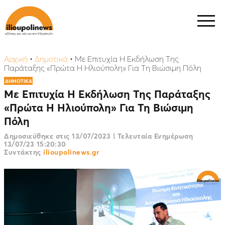
Αρχική
•
Δημοτικά
•
Με Επιτυχία Η Εκδήλωση Της
Παράταξης «Πρώτα Η Ηλιούπολη» Για Τη Βιώσιμη Πόλη
ΔΗΜΟΤΙΚΑ
Με Επιτυχία Η Εκδήλωση Της Παράταξης
«Πρώτα Η Ηλιούπολη» Για Τη Βιώσιμη
Πόλη
Δημοσιεύθηκε στις
13/07/2023
|
Τελευταία Ενημέρωση
13/07/23 15:20:30
Συντάκτης
ilioupolinews.gr