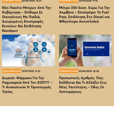
ΕΠΙΚΑΙΡΟΤΗΤΑ
22/04/2026 13:23
ΕΠΙΚΑΙΡΟΤΗΤΑ
23/03/2026 11:14
Νέο Πακέτο Μέτρων Από Την
Μέτρα 300 Εκατ. Ευρώ Για Την
Κυβέρνηση – Επίδομα Σε
Ακρίβεια – Επιστρέφει Το Fuel
Οικογένειες Με Παιδιά,
Pass, Επιδότηση Στο Diesel και
Διευρυμένες Επιστροφές
Φθηνότερα Ακτοπλοϊκά
Ενοικίων Και Επιδότηση
Καυσίμων
ΕΠΙΚΑΙΡΟΤΗΤΑ
11/07/2025 11:22
ΕΠΙΚΑΙΡΟΤΗΤΑ
02/06/2025 16:30
Δωρεάν Φάρμακα Για Την
Προσωπικός Αριθμός: Πώς
Παχυσαρκία Από Τον EOΠΥΥ –
Εκδίδεται Και Τι Αλλάζει Στις
Τι Ανακοίνωσε Η Υφυπουργός
Νέες Ταυτότητες – Όλες Οι
Υγείας
Λεπτομέρειες