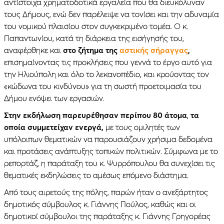
αντίστοιχα χρηματοδοτικά εργαλεία που θα διευκόλυναν
τους Δήμους, ενώ δεν παρέλειψε να τονίσει και την αδυναμία
του νομικού πλαισίου στον συγκεκριμένο τομέα. Ο κ.
Παπαντωνίου, κατά τη διάρκεια της εισήγησής του,
αναφέρθηκε και
στο ζήτημα της
αστικής σήραγγας
,
επισημαίνοντας τις προκλήσεις που γεννά το έργο αυτό για
την Ηλιούπολη και όλο το λεκανοπέδιο, και κρούοντας τον
«κώδωνα του κινδύνου» για τη σωστή προετοιμασία του
Δήμου ενόψει των εργασιών.
Στην εκδήλωση παρευρέθησαν περίπου 80 άτομα
,
τα
οποία συμμετείχαν ενεργά,
με τους ομιλητές των
υπόλοιπων θεματικών να παρουσιάζουν χρήσιμα δεδομένα
και προτάσεις ανάπτυξης τοπικών πολιτικών. Σύμφωνα με το
ρεπορτάζ, η παράταξη του κ. Ψυρρόπουλου θα συνεχίσει τις
θεματικές εκδηλώσεις το αμέσως επόμενο διάστημα.
Από τους αιρετούς της πόλης, παρών ήταν ο ανεξάρτητος
δημοτικός σύμβουλος κ. Γιάννης Πούλος, καθώς και οι
δημοτικοί σύμβουλοι της παράταξης κ. Γιάννης Γρηγορέας