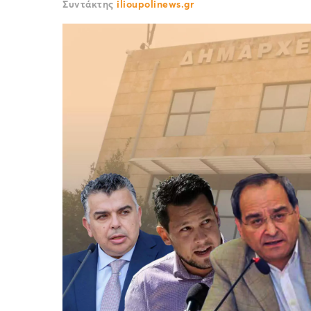
Συντάκτης
ilioupolinews.gr