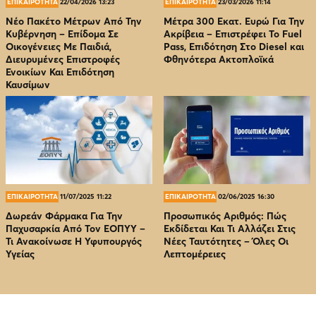
ΕΠΙΚΑΙΡΟΤΗΤΑ
22/04/2026 13:23
ΕΠΙΚΑΙΡΟΤΗΤΑ
23/03/2026 11:14
Νέο Πακέτο Μέτρων Από Την
Μέτρα 300 Εκατ. Ευρώ Για Την
Κυβέρνηση – Επίδομα Σε
Ακρίβεια – Επιστρέφει Το Fuel
Οικογένειες Με Παιδιά,
Pass, Επιδότηση Στο Diesel και
Διευρυμένες Επιστροφές
Φθηνότερα Ακτοπλοϊκά
Ενοικίων Και Επιδότηση
Καυσίμων
ΕΠΙΚΑΙΡΟΤΗΤΑ
11/07/2025 11:22
ΕΠΙΚΑΙΡΟΤΗΤΑ
02/06/2025 16:30
Δωρεάν Φάρμακα Για Την
Προσωπικός Αριθμός: Πώς
Παχυσαρκία Από Τον EOΠΥΥ –
Εκδίδεται Και Τι Αλλάζει Στις
Τι Ανακοίνωσε Η Υφυπουργός
Νέες Ταυτότητες – Όλες Οι
Υγείας
Λεπτομέρειες