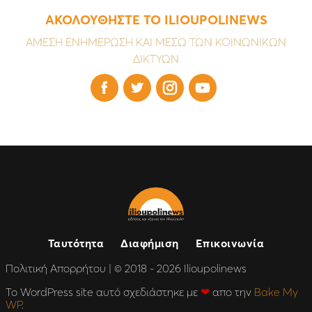
ΑΚΟΛΟΥΘΗΣΤΕ ΤΟ ILIOUPOLINEWS
ΑΜΕΣΗ ΕΝΗΜΕΡΩΣΗ ΚΑΙ ΜΕΣΩ ΤΩΝ ΚΟΙΝΩΝΙΚΩΝ
ΔΙΚΤΥΩΝ




Ταυτότητα
Διαφήμιση
Επικοινωνία
Πολιτική Απορρήτου
| © 2018 - 2026 Ilioupolinews
Το WordPress site αυτό σχεδιάστηκε με
❤
απο την
Bake My
WP
.