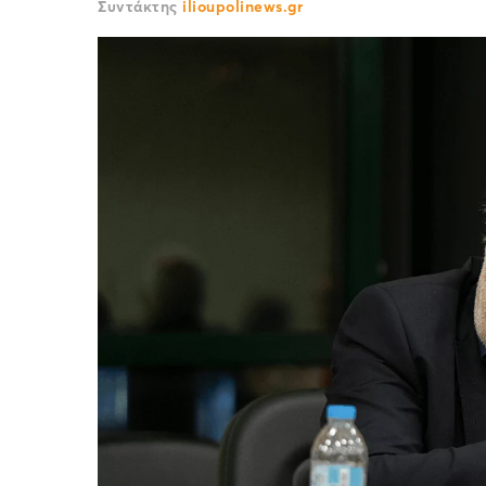
Συντάκτης
ilioupolinews.gr