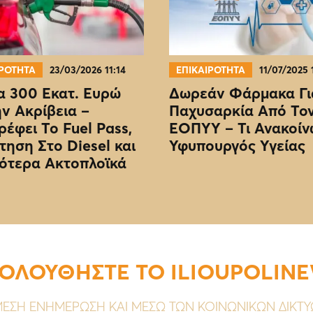
ΙΡΟΤΗΤΑ
23/03/2026 11:14
ΕΠΙΚΑΙΡΟΤΗΤΑ
11/07/2025 
 300 Εκατ. Ευρώ
Δωρεάν Φάρμακα Γι
ην Ακρίβεια –
Παχυσαρκία Από Το
ρέφει Το Fuel Pass,
EOΠΥΥ – Τι Ανακοίν
τηση Στο Diesel και
Υφυπουργός Υγείας
ότερα Ακτοπλοϊκά
ΟΛΟΥΘΗΣΤΕ ΤΟ ILIOUPOLIN
ΕΣΗ ΕΝΗΜΕΡΩΣΗ ΚΑΙ ΜΕΣΩ ΤΩΝ ΚΟΙΝΩΝΙΚΩΝ ΔΙΚΤ