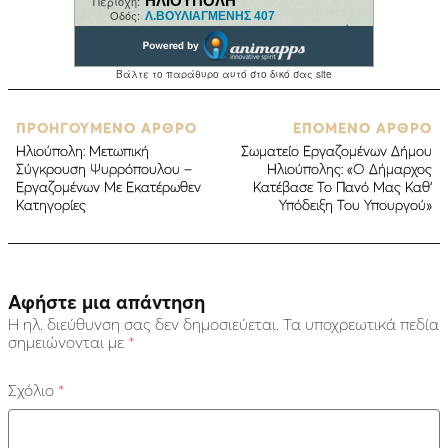
ΠΡΟΗΓΟΥΜΕΝΟ ΑΡΘΡΟ
ΕΠΟΜΕΝΟ ΑΡΘΡΟ
Hλιούπολη: Μετωπική
Σωματείο Εργαζομένων Δήμου
Σύγκρουση Ψυρρόπουλου –
Ηλιούπολης: «Ο Δήμαρχος
Εργαζομένων Με Εκατέρωθεν
Κατέβασε Το Πανό Μας Καθ’
Κατηγορίες
Υπόδειξη Του Υπουργού»
Αφήστε μια απάντηση
Η ηλ. διεύθυνση σας δεν δημοσιεύεται.
Τα υποχρεωτικά πεδία
σημειώνονται με
*
Σχόλιο
*