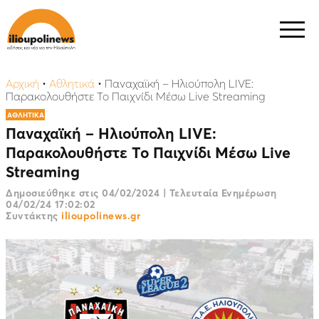
Αρχική
•
Αθλητικά
•
Παναχαϊκή – Ηλιούπολη LIVE:
Παρακολουθήστε Το Παιχνίδι Μέσω Live Streaming
ΑΘΛΗΤΙΚΑ
Παναχαϊκή – Ηλιούπολη LIVE:
Παρακολουθήστε Το Παιχνίδι Μέσω Live
Streaming
Δημοσιεύθηκε στις
04/02/2024
|
Τελευταία Ενημέρωση
04/02/24 17:02:02
Συντάκτης
ilioupolinews.gr