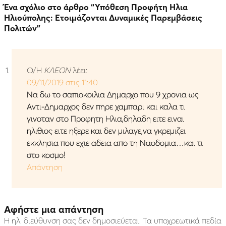
Ένα σχόλιο στο άρθρο “
Υπόθεση Προφήτη Ηλια
Ηλιούπολης: Ετοιμάζονται Δυναμικές Παρεμβάσεις
Πολιτών
”
Ο/Η
ΚΛΕΩΝ
λέει:
09/11/2019 στις 11:40
Nα δω το σαπιοκοιλια Δημαρχο που 9 χρονια ως
Αντι-Δημαρχος δεν πηρε χαμπαρι και καλα τι
γινοταν στο Προφητη Ηλια,δηλαδη ειτε ειναι
ηλιθιος ειτε ηξερε και δεν μιλαγε,να γκρεμιζει
εκκλησια που εχιε αδεια απο τη Ναοδομια…και τι
στο κοσμο!
Απάντηση
Αφήστε μια απάντηση
Η ηλ. διεύθυνση σας δεν δημοσιεύεται.
Τα υποχρεωτικά πεδία