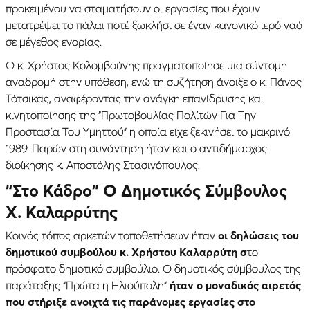
προκειμένου να σταματήσουν οι εργασίες που έχουν
μετατρέψει το πάλαι ποτέ ξωκλήσι σε έναν κανονικό ιερό ναό
σε μέγεθος ενορίας.
Ο κ. Χρήστος Κολομβούνης πραγματοποίησε μια σύντομη
αναδρομή στην υπόθεση, ενώ τη συζήτηση άνοιξε ο κ. Πάνος
Τότσικας, αναφέροντας την ανάγκη επανίδρυσης και
κινητοποίησης της “Πρωτοβουλίας Πολίτών Για Την
Προστασία Του Υμηττού” η οποία είχε ξεκινήσει το μακρινό
1989. Παρών στη συνάντηση ήταν και ο αντιδήμαρχος
διοίκησης κ. Αποστόλης Στασινόπουλος.
“Στο Κάδρο” Ο Δημοτικός Σύμβουλος
Χ. Καλαρρύτης
Κοινός τόπος αρκετών τοποθετήσεων ήταν
οι δηλώσεις του
δημοτικού συμβούλου κ. Χρήστου Καλαρρύτη σ
το
πρόσφατο δημοτικό συμβούλιο. Ο δημοτικός σύμβουλος της
παράταξης “Πρώτα η Ηλιούπολη”
ήταν ο μοναδικός αιρετός
που στήριξε ανοιχτά τις παράνομες εργασίες στο