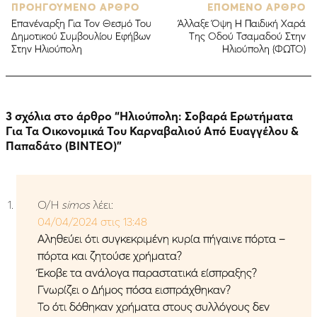
ΠΡΟΗΓΟΥΜΕΝΟ ΑΡΘΡΟ
ΕΠΟΜΕΝΟ ΑΡΘΡΟ
Επανέναρξη Για Τον Θεσμό Του
Άλλαξε Όψη Η Παιδική Χαρά
Δημοτικού Συμβουλίου Εφήβων
Της Οδού Τσαμαδού Στην
Στην Ηλιούπολη
Ηλιούπολη (ΦΩΤΟ)
3 σχόλια στο άρθρο “
Ηλιούπολη: Σοβαρά Ερωτήματα
Για Τα Οικονομικά Του Καρναβαλιού Από Ευαγγέλου &
Παπαδάτο (ΒΙΝΤΕΟ)
”
Ο/Η
simos
λέει:
04/04/2024 στις 13:48
Αληθεύει ότι συγκεκριμένη κυρία πήγαινε πόρτα –
πόρτα και ζητούσε χρήματα?
Έκοβε τα ανάλογα παραστατικά είσπραξης?
Γνωρίζει ο Δήμος πόσα εισπράχθηκαν?
Το ότι δόθηκαν χρήματα στους συλλόγους δεν