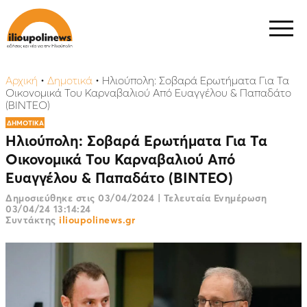
Αρχική
•
Δημοτικά
•
Ηλιούπολη: Σοβαρά Ερωτήματα Για Τα
Οικονομικά Του Καρναβαλιού Από Ευαγγέλου & Παπαδάτο
(ΒΙΝΤΕΟ)
ΔΗΜΟΤΙΚΑ
Ηλιούπολη: Σοβαρά Ερωτήματα Για Τα
Οικονομικά Του Καρναβαλιού Από
Ευαγγέλου & Παπαδάτο (ΒΙΝΤΕΟ)
Δημοσιεύθηκε στις
03/04/2024
|
Τελευταία Ενημέρωση
03/04/24 13:14:24
Συντάκτης
ilioupolinews.gr