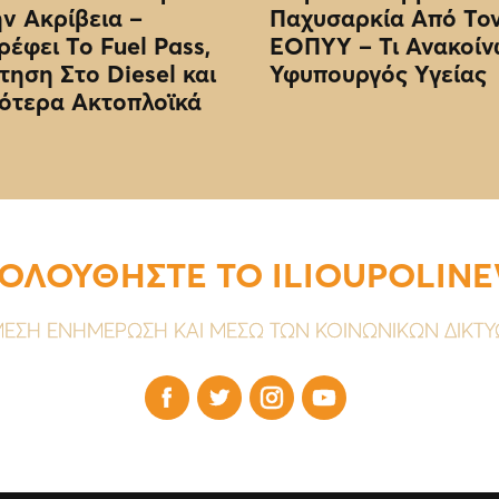
ην Ακρίβεια –
Παχυσαρκία Από Το
ρέφει Το Fuel Pass,
EOΠΥΥ – Τι Ανακοίν
τηση Στο Diesel και
Υφυπουργός Υγείας
ότερα Ακτοπλοϊκά
ΟΛΟΥΘΗΣΤΕ ΤΟ ILIOUPOLIN
ΕΣΗ ΕΝΗΜΕΡΩΣΗ ΚΑΙ ΜΕΣΩ ΤΩΝ ΚΟΙΝΩΝΙΚΩΝ ΔΙΚΤ



