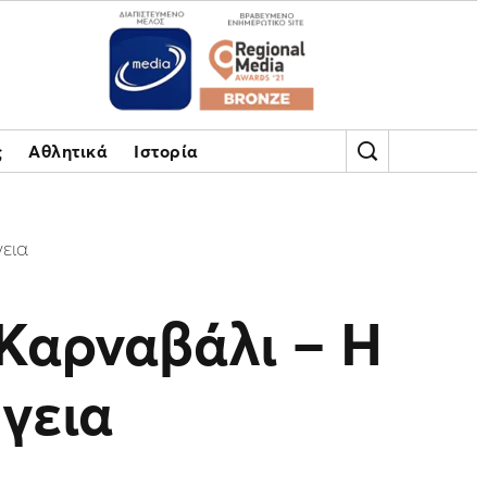
ς
Αθλητικά
Ιστορία
εια
 Καρναβάλι – H
γεια