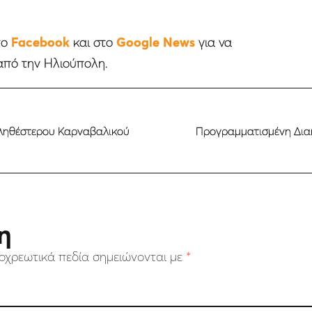
το
Facebook
και στο
Google News
για να
από την Ηλιούπολη.
πληθέστερου Καρναβαλικού
Προγραμματισμένη Διακ
η
οχρεωτικά πεδία σημειώνονται με
*