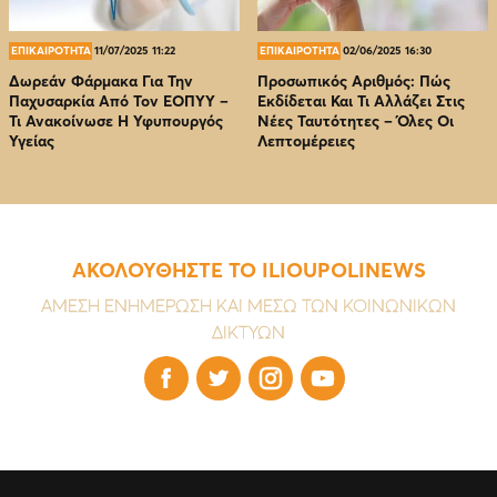
ΕΠΙΚΑΙΡΟΤΗΤΑ
11/07/2025 11:22
ΕΠΙΚΑΙΡΟΤΗΤΑ
02/06/2025 16:30
Δωρεάν Φάρμακα Για Την
Προσωπικός Αριθμός: Πώς
Παχυσαρκία Από Τον EOΠΥΥ –
Εκδίδεται Και Τι Αλλάζει Στις
Τι Ανακοίνωσε Η Υφυπουργός
Νέες Ταυτότητες – Όλες Οι
Υγείας
Λεπτομέρειες
ΑΚΟΛΟΥΘΗΣΤΕ ΤΟ ILIOUPOLINEWS
ΑΜΕΣΗ ΕΝΗΜΕΡΩΣΗ ΚΑΙ ΜΕΣΩ ΤΩΝ ΚΟΙΝΩΝΙΚΩΝ
ΔΙΚΤΥΩΝ



