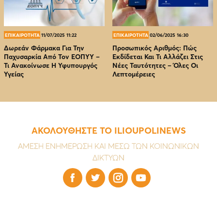
ΕΠΙΚΑΙΡΟΤΗΤΑ
11/07/2025 11:22
ΕΠΙΚΑΙΡΟΤΗΤΑ
02/06/2025 16:30
Δωρεάν Φάρμακα Για Την
Προσωπικός Αριθμός: Πώς
Παχυσαρκία Από Τον EOΠΥΥ –
Εκδίδεται Και Τι Αλλάζει Στις
Τι Ανακοίνωσε Η Υφυπουργός
Νέες Ταυτότητες – Όλες Οι
Υγείας
Λεπτομέρειες
ΑΚΟΛΟΥΘΗΣΤΕ ΤΟ ILIOUPOLINEWS
ΑΜΕΣΗ ΕΝΗΜΕΡΩΣΗ ΚΑΙ ΜΕΣΩ ΤΩΝ ΚΟΙΝΩΝΙΚΩΝ
ΔΙΚΤΥΩΝ



