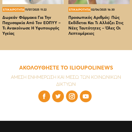
ΕΠΙΚΑΙΡΟΤΗΤΑ
11/07/2025 11:22
ΕΠΙΚΑΙΡΟΤΗΤΑ
02/06/2025 16:30
Δωρεάν Φάρμακα Για Την
Προσωπικός Αριθμός: Πώς
Παχυσαρκία Από Τον EOΠΥΥ –
Εκδίδεται Και Τι Αλλάζει Στις
Τι Ανακοίνωσε Η Υφυπουργός
Νέες Ταυτότητες – Όλες Οι
Υγείας
Λεπτομέρειες
ΑΚΟΛΟΥΘΗΣΤΕ ΤΟ ILIOUPOLINEWS
ΑΜΕΣΗ ΕΝΗΜΕΡΩΣΗ ΚΑΙ ΜΕΣΩ ΤΩΝ ΚΟΙΝΩΝΙΚΩΝ
ΔΙΚΤΥΩΝ



