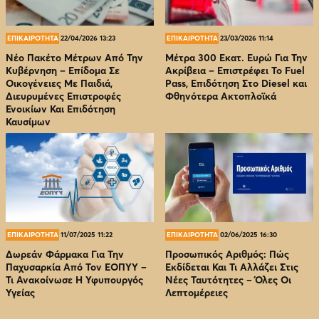
ΕΠΙΚΑΙΡΟΤΗΤΑ
22/04/2026 13:23
ΕΠΙΚΑΙΡΟΤΗΤΑ
23/03/2026 11:14
Νέο Πακέτο Μέτρων Από Την
Μέτρα 300 Εκατ. Ευρώ Για Την
Κυβέρνηση – Επίδομα Σε
Ακρίβεια – Επιστρέφει Το Fuel
Οικογένειες Με Παιδιά,
Pass, Επιδότηση Στο Diesel και
Διευρυμένες Επιστροφές
Φθηνότερα Ακτοπλοϊκά
Ενοικίων Και Επιδότηση
Καυσίμων
ΕΠΙΚΑΙΡΟΤΗΤΑ
11/07/2025 11:22
ΕΠΙΚΑΙΡΟΤΗΤΑ
02/06/2025 16:30
Δωρεάν Φάρμακα Για Την
Προσωπικός Αριθμός: Πώς
Παχυσαρκία Από Τον EOΠΥΥ –
Εκδίδεται Και Τι Αλλάζει Στις
Τι Ανακοίνωσε Η Υφυπουργός
Νέες Ταυτότητες – Όλες Οι
Υγείας
Λεπτομέρειες