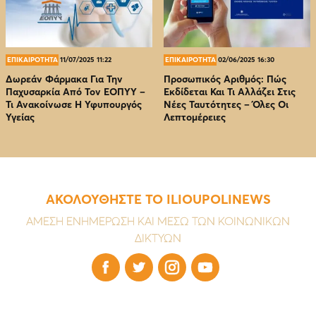
ΕΠΙΚΑΙΡΟΤΗΤΑ
11/07/2025 11:22
ΕΠΙΚΑΙΡΟΤΗΤΑ
02/06/2025 16:30
Δωρεάν Φάρμακα Για Την
Προσωπικός Αριθμός: Πώς
Παχυσαρκία Από Τον EOΠΥΥ –
Εκδίδεται Και Τι Αλλάζει Στις
Τι Ανακοίνωσε Η Υφυπουργός
Νέες Ταυτότητες – Όλες Οι
Υγείας
Λεπτομέρειες
ΑΚΟΛΟΥΘΗΣΤΕ ΤΟ ILIOUPOLINEWS
ΑΜΕΣΗ ΕΝΗΜΕΡΩΣΗ ΚΑΙ ΜΕΣΩ ΤΩΝ ΚΟΙΝΩΝΙΚΩΝ
ΔΙΚΤΥΩΝ



