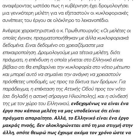
αναφέροντας ωστόσο πως η κυβέρνηση έχει δρομολογήσει
μια γενικότερη μελέτη για να εξεταστούν οι κυκλοφοριακές
συνέπειες του έργου σε ολόκληρο το λεκανοπέδιο.
Ανέφερε χαρακτηριστικά ο κ. Πρωθυπουργός: «
Οι μελέτες οι
οποίες έγιναν, πραγματοποιήθηκαν με άλλα κυκλοφοριακά
δεδομένα. Ειναι δεδομένο οτι χρειαζόμαστε μια
επικαιροποίηση. Δρομολογούμε μια τέτοια μελέτη, διότι
πράγματι, η επένδυση η οποία γίνεται στο Ελληνικό είναι
βέβαιο οτι θα επιβαρύνει την κυκλοφορία στο νότιο μέτωπο
και μπορεί αυτό να σημαίνει την ανάγκη να χρειαστούν
πρόσθετες υποδομές, ως προς τα δίκτυα των δρόμων. Για
παράδειγμα, η επέκταση της Αττικής Οδού προς τον νότο
(σσ. δηλαδή η αστική σήραγγα Ηλιούπολης), και η σύνδεσή
της με τον χώρο του Ελληνικού
,
ενδεχομένως να είναι ένα
έργο που κάποια μελέτη να μας υποδείκνυε ότι είναι
πράγματι απαραίτητο. Αλλά, το Ελληνικό είναι ένα έργο
μακράς πνοής, δεν ολοκληρώνεται από τη μια στιγμή στην
άλλη, οπότε θεωρώ πως έχουμε ακόμα τον χρόνο ώστε να