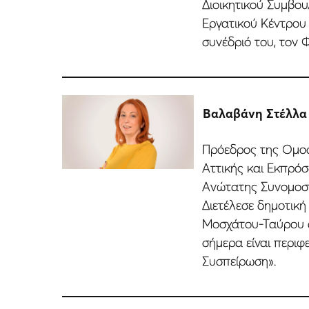
Διοικητικού Συµβου
Εργατικού Κέντρου 
συνέδριό του, τον 
Βαλαβάνη Στέλλα
Πρόεδρος της Οµοσ
Αττικής και Εκπρό
Ανώτατης Συνοµοσ
Διετέλεσε δηµοτικ
Μοσχάτου-Ταύρου απ
σήµερα είναι περιφ
Συσπείρωση».