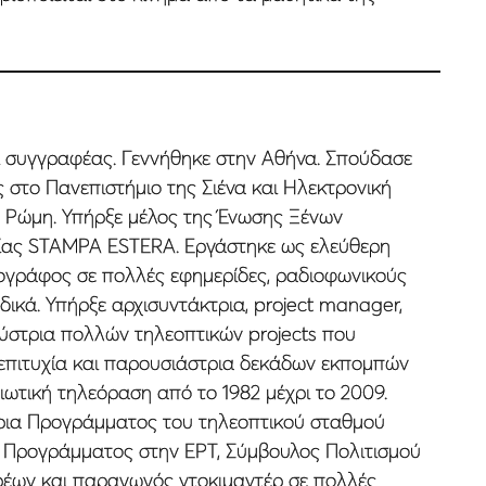
 συγγραφέας. Γεννήθηκε στην Αθήνα. Σπούδασε
ς στο Πανεπιστήµιο της Σιένα και Ηλεκτρονική
 Ρώµη. Υπήρξε µέλος της Ένωσης Ξένων
ίας STAMPA ESTERA. Εργάστηκε ως ελεύθερη
ογράφος σε πολλές εφηµερίδες, ραδιοφωνικούς
δικά. Υπήρξε αρχισυντάκτρια, project manager,
εύστρια πολλών τηλεοπτικών projects που
επιτυχία και παρουσιάστρια δεκάδων εκποµπών
διωτική τηλεόραση από το 1982 µέχρι το 2009.
τρια Προγράµµατος του τηλεοπτικού σταθµού
Προγράµµατος στην ΕΡΤ, Σύµβουλος Πολιτισµού
έων και παραγωγός ντοκιµαντέρ σε πολλές