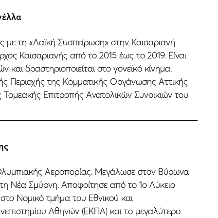
νέλλα
ς µε τη «Λαϊκή Συσπείρωση» στην Καισαριανή.
ρχος Καισαριανής από το 2015 έως το 2019. Είναι
ών και δραστηριοποιείται στο γονεϊκό κίνηµα.
ής Περιοχής της Κοµµατικής Οργάνωσης Αττικής
ς Τοµεακής Επιτροπής Ανατολικών Συνοικιών του
ης
Ολυµπιακής Αεροπορίας. Μεγάλωσε στον Βύρωνα
στη Νέα Σµύρνη. Αποφοίτησε από το 1ο Λύκειο
στο Νοµικό τµήµα του Εθνικού και
νεπιστηµίου Αθηνών (ΕΚΠΑ) και το µεγαλύτερο