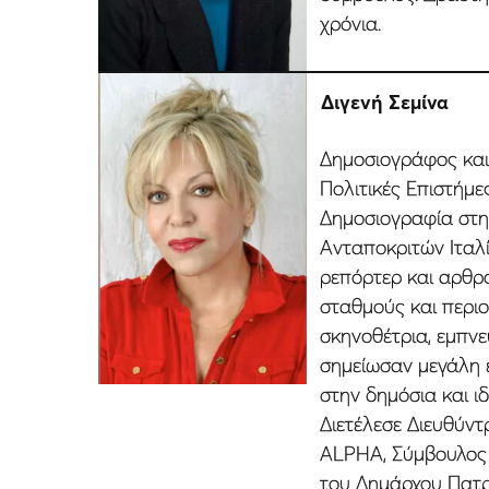
χρόνια.
Διγενή Σεµίνα
Δηµοσιογράφος και
Πολιτικές Επιστήµε
Δηµοσιογραφία στη
Ανταποκριτών Ιταλ
ρεπόρτερ και αρθρ
σταθµούς και περιο
σκηνοθέτρια, εµπν
σηµείωσαν µεγάλη 
στην δηµόσια και ι
Διετέλεσε Διευθύν
ALPHA, Σύµβουλος 
του Δηµάρχου Πατρ