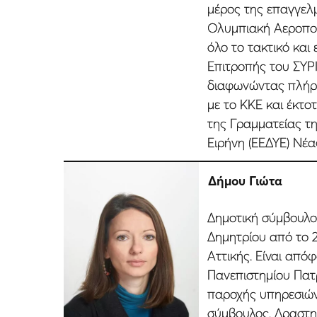
µέρος της επαγγελµ
Ολυµπιακή Αεροπορ
όλο το τακτικό και
Επιτροπής του ΣΥΡΙ
διαφωνώντας πλήρω
µε το ΚΚΕ και έκτοτ
της Γραµµατείας τη
Ειρήνη (ΕΕΔΥΕ) Νέα
Δήµου Γιώτα
Δηµοτική σύµβουλο
Δηµητρίου από το 2
Αττικής. Είναι από
Πανεπιστηµίου Πατρ
παροχής υπηρεσιών
σύµβουλος. Δραστηρ