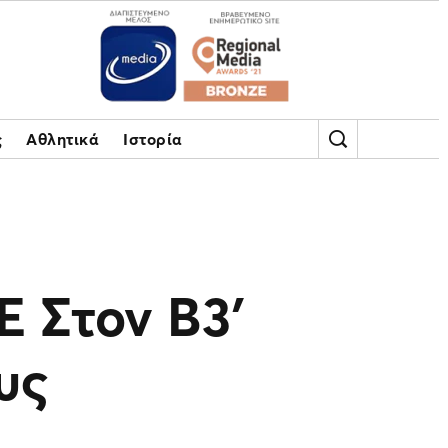
ς
Αθλητικά
Ιστορία
Ε Στον Β3′
υς