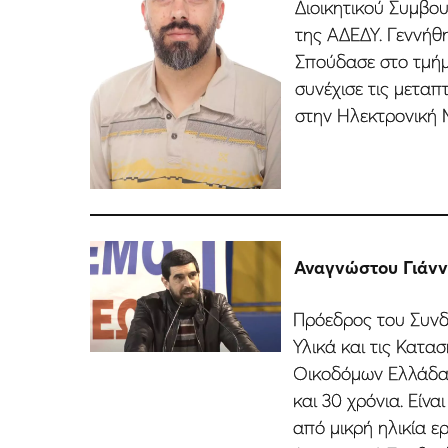
Διοικητικού Συµβο
της ΑΔΕΔΥ. Γεννήθ
Σπούδασε στο τµήµ
συνέχισε τις µεταπ
στην Ηλεκτρονική 
Αναγνώστου Γιάν
Πρόεδρος του Συνδ
Υλικά και τις Κατα
Οικοδόµων Ελλάδας
και 30 χρόνια. Είνα
από µικρή ηλικία ε