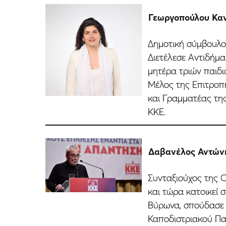
Γεωργοπούλου Κα
Δηµοτική σύµβουλο
Διετέλεσε Αντιδήµα
µητέρα τριών παιδι
Μέλος της Επιτροπ
και Γραµµατέας τη
ΚΚΕ.
Δαβανέλος Αντών
Συνταξιούχος της 
και τώρα κατοικεί 
Βύρωνα, σπούδασε 
Καποδιστριακού Πα