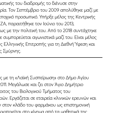
ατικής του διαδροµής το διένυσε στην
ία. Τον Σεπτέµβριο του 2009 απολύθηκε µαζί µε
 εποχικό προσωπικό. Υπήρξε µέλος της Κεντρικής
ΖΑ, παραιτήθηκε τον Ιούνιο του 2013,
ς µε την πολιτική του. Από το 2018 συντάχτηκε
ε συµπορεύεται αγωνιστικά µαζί του. Είναι µέλος
ς Ελληνικής Επιτροπής για τη Διεθνή Ύφεση και
ς Σµύρνης.
ς µε τη «Λαϊκή Συσπείρωση» στο Δήµο Αγίου
011. Μεγάλωσε και ζει στον Άγιο Δηµήτριο
φοιτος του Βιολογικού Τµήµατος του
ών. Εργάζεται σε εταιρεία κλινικών ερευνών και
 στον κλάδο του φαρµάκου ως επιστηµονική
ιοποιείται στο κίνηµα από τα µαθητικά της