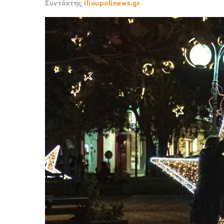
Συντάκτης
ilioupolinews.gr