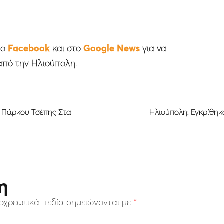
το
Facebook
και στο
Google News
για να
από την Ηλιούπολη.
α Πάρκου Τσέπης Στα
Ηλιούπολη: Εγκρίθη
η
οχρεωτικά πεδία σημειώνονται με
*