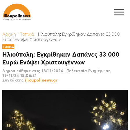
Αρχική
•
Τοπικά
•
Ηλιούπολη: Εγκρίθηκαν Δαπάνες 33.000
Ευρώ Ενόψει Χριστουγέννων
ΤΟΠΙΚΑ
Ηλιούπολη: Εγκρίθηκαν Δαπάνες 33.000
Ευρώ Ενόψει Χριστουγέννων
Δημοσιεύθηκε στις
18/11/2024
|
Τελευταία Ενημέρωση
19/11/24 15:06:31
Συντάκτης
ilioupolinews.gr