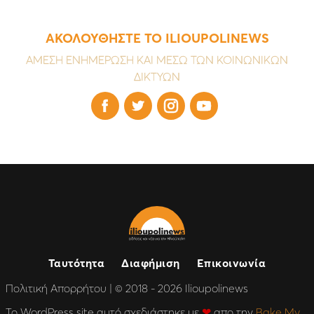
ΑΚΟΛΟΥΘΗΣΤΕ ΤΟ ILIOUPOLINEWS
ΑΜΕΣΗ ΕΝΗΜΕΡΩΣΗ ΚΑΙ ΜΕΣΩ ΤΩΝ ΚΟΙΝΩΝΙΚΩΝ
ΔΙΚΤΥΩΝ




Ταυτότητα
Διαφήμιση
Επικοινωνία
Πολιτική Απορρήτου
| © 2018 - 2026 Ilioupolinews
Το WordPress site αυτό σχεδιάστηκε με
❤
απο την
Bake My