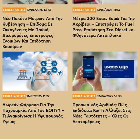
ΕΠΙΚΑΙΡΟΤΗΤΑ
22/04/2026 13:23
ΕΠΙΚΑΙΡΟΤΗΤΑ
23/03/2026 11:14
Νέο Πακέτο Μέτρων Από Την
Μέτρα 300 Εκατ. Ευρώ Για Την
Κυβέρνηση – Επίδομα Σε
Ακρίβεια – Επιστρέφει Το Fuel
Οικογένειες Με Παιδιά,
Pass, Επιδότηση Στο Diesel και
Διευρυμένες Επιστροφές
Φθηνότερα Ακτοπλοϊκά
Ενοικίων Και Επιδότηση
Καυσίμων
ΕΠΙΚΑΙΡΟΤΗΤΑ
11/07/2025 11:22
ΕΠΙΚΑΙΡΟΤΗΤΑ
02/06/2025 16:30
Δωρεάν Φάρμακα Για Την
Προσωπικός Αριθμός: Πώς
Παχυσαρκία Από Τον EOΠΥΥ –
Εκδίδεται Και Τι Αλλάζει Στις
Τι Ανακοίνωσε Η Υφυπουργός
Νέες Ταυτότητες – Όλες Οι
Υγείας
Λεπτομέρειες