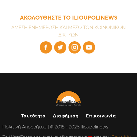
ΑΚΟΛΟΥΘΗΣΤΕ ΤΟ ILIOUPOLINEWS
ΑΜΕΣΗ ΕΝΗΜΕΡΩΣΗ ΚΑΙ ΜΕΣΩ ΤΩΝ ΚΟΙΝΩΝΙΚΩΝ
ΔΙΚΤΥΩΝ




Ταυτότητα
Διαφήμιση
Επικοινωνία
Πολιτική Απορρήτου
| © 2018 - 2026 Ilioupolinews
Το WordPress site αυτό σχεδιάστηκε με
❤
απο την
Bake My