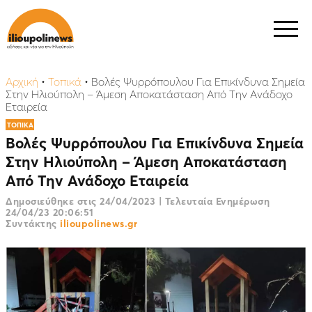
Αρχική
•
Τοπικά
•
Βολές Ψυρρόπουλου Για Επικίνδυνα Σημεία
Στην Ηλιούπολη – Άμεση Αποκατάσταση Από Την Ανάδοχο
Εταιρεία
ΤΟΠΙΚΑ
Βολές Ψυρρόπουλου Για Επικίνδυνα Σημεία
Στην Ηλιούπολη – Άμεση Αποκατάσταση
Από Την Ανάδοχο Εταιρεία
Δημοσιεύθηκε στις
24/04/2023
|
Τελευταία Ενημέρωση
24/04/23 20:06:51
Συντάκτης
ilioupolinews.gr