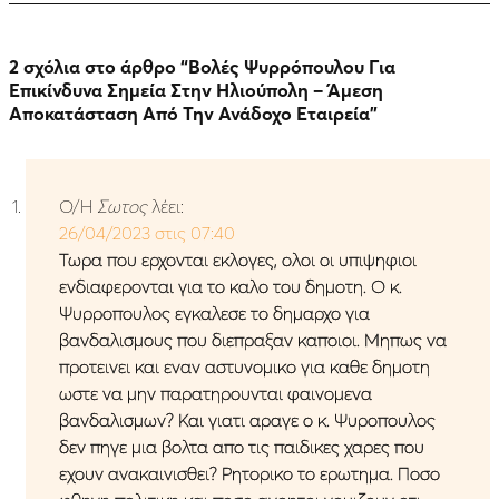
2 σχόλια στο άρθρο “
Βολές Ψυρρόπουλου Για
Επικίνδυνα Σημεία Στην Ηλιούπολη – Άμεση
Αποκατάσταση Από Την Ανάδοχο Εταιρεία
”
Ο/Η
Σωτος
λέει:
26/04/2023 στις 07:40
Τωρα που ερχονται εκλογες, ολοι οι υπιψηφιοι
ενδιαφερονται για το καλο του δημοτη. Ο κ.
Ψυρροπουλος εγκαλεσε το δημαρχο για
βανδαλισμους που διεπραξαν καποιοι. Μηπως να
προτεινει και εναν αστυνομικο για καθε δημοτη
ωστε να μην παρατηρουνται φαινομενα
βανδαλισμων? Και γιατι αραγε ο κ. Ψυροπουλος
δεν πηγε μια βολτα απο τις παιδικες χαρες που
εχουν ανακαινισθει? Ρητορικο το ερωτημα. Ποσο