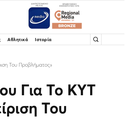
ς
Αθλητικά
Ιστορία
ίριση Του Προβλήματος»
ου Για Το ΚΥΤ
είριση Του