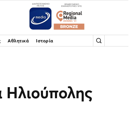
ς
Αθλητικά
Ιστορία
μά Ηλιούπολης