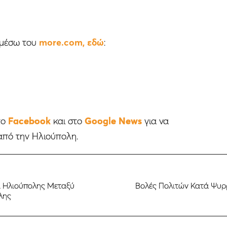
ς μέσω του
more.com, εδώ
:
το
Facebook
και στο
Google News
για να
από την Ηλιούπολη.
α Ηλιούπολης Μεταξύ
Βολές Πολιτών Κατά Ψυρρ
λης