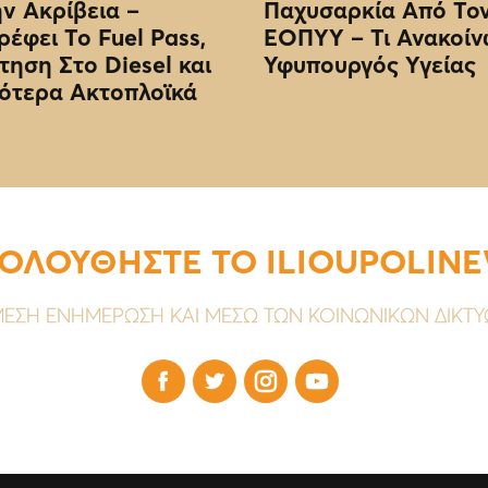
ην Ακρίβεια –
Παχυσαρκία Από Το
ρέφει Το Fuel Pass,
EOΠΥΥ – Τι Ανακοίν
τηση Στο Diesel και
Υφυπουργός Υγείας
ότερα Ακτοπλοϊκά
ΟΛΟΥΘΗΣΤΕ ΤΟ ILIOUPOLIN
ΕΣΗ ΕΝΗΜΕΡΩΣΗ ΚΑΙ ΜΕΣΩ ΤΩΝ ΚΟΙΝΩΝΙΚΩΝ ΔΙΚΤ



