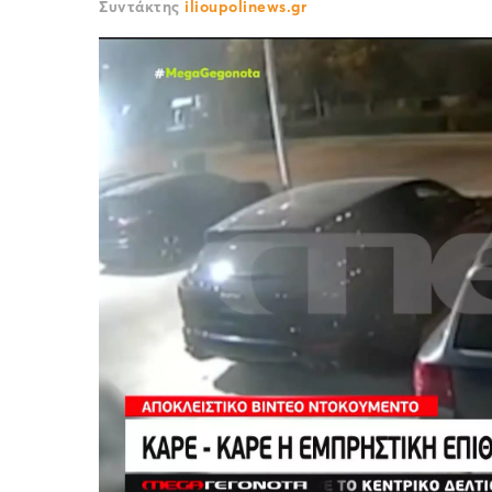
Συντάκτης
ilioupolinews.gr