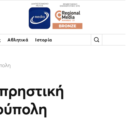
ς
Αθλητικά
Ιστορία
ύπολη
μπρηστική
ούπολη