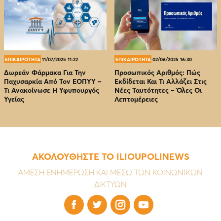
ΕΠΙΚΑΙΡΟΤΗΤΑ
11/07/2025 11:22
ΕΠΙΚΑΙΡΟΤΗΤΑ
02/06/2025 16:30
Δωρεάν Φάρμακα Για Την
Προσωπικός Αριθμός: Πώς
Παχυσαρκία Από Τον EOΠΥΥ –
Εκδίδεται Και Τι Αλλάζει Στις
Τι Ανακοίνωσε Η Υφυπουργός
Νέες Ταυτότητες – Όλες Οι
Υγείας
Λεπτομέρειες
ΑΚΟΛΟΥΘΗΣΤΕ ΤΟ ILIOUPOLINEWS
ΑΜΕΣΗ ΕΝΗΜΕΡΩΣΗ ΚΑΙ ΜΕΣΩ ΤΩΝ ΚΟΙΝΩΝΙΚΩΝ
ΔΙΚΤΥΩΝ



