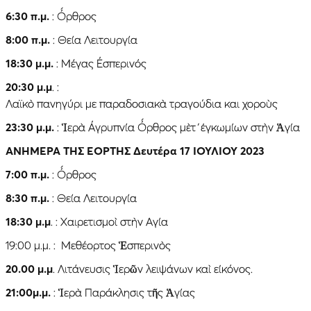
6:30 π.μ.
: Ὄρθρος
8:00 π.μ.
: Θεία Λειτουργία
18:30 μ.μ.
: Μέγας Ἐσπερινός
20:30 μ.μ
. :
Λαϊκὸ πανηγύρι με παραδοσιακὰ τραγούδια και χοροὺς
23:30 μ.μ.
: Ἱερὰ Ἀγρυπνία Ὄρθρος μὲτ΄ἐγκωμίων στὴν Ἁγία
ΑΝΗΜΕΡΑ ΤΗΣ ΕΟΡΤΗΣ Δευτέρα 17 ΙΟΥΛΙΟΥ 2023
7:00 π.μ.
: Ὄρθρος
8:30 π.μ.
: Θεία Λειτουργία
18:30 μ.μ
. : Χαιρετισμοὶ στὴν Αγία
19:00 μ.μ. : Μεθέορτος Ἑσπερινὸς
20.00 μ.μ
. Λιτάνευσις Ἱερῶν λειψάνων καὶ εἰκόνος.
21:00μ.μ.
: Ἱερὰ Παράκλησις τῆς Ἁγίας