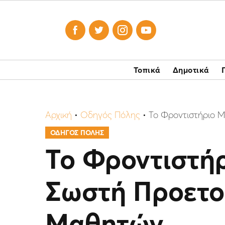




Τοπικά
Δημοτικά
Αρχική
•
Οδηγός Πόλης
•
Το Φροντιστήριο M
ΟΔΗΓΟΣ ΠΟΛΗΣ
Το Φροντιστήρ
Σωστή Προετο
Μαθητών