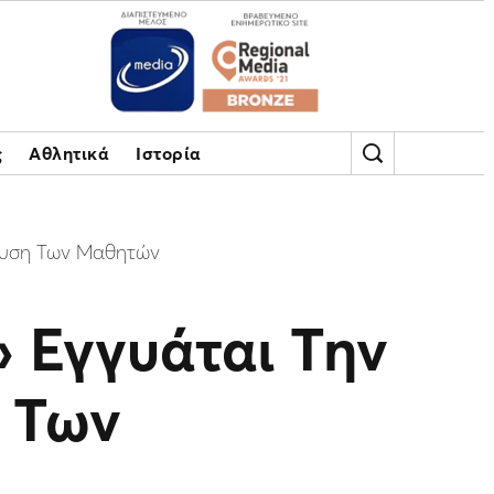
ς
Αθλητικά
Ιστορία
σχυση Των Μαθητών
» Εγγυάται Την
 Των