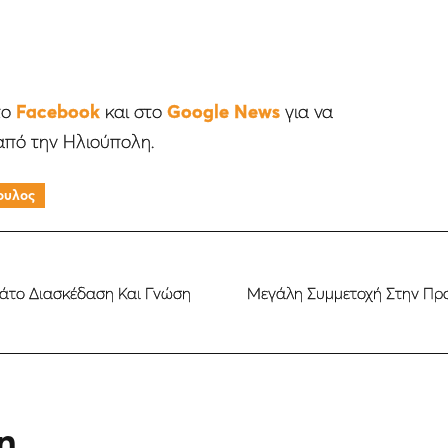
το
Facebook
και στο
Google News
για να
από την Ηλιούπολη.
ουλος
άτο Διασκέδαση Και Γνώση
Μεγάλη Συμμετοχή Στην Πρ
η