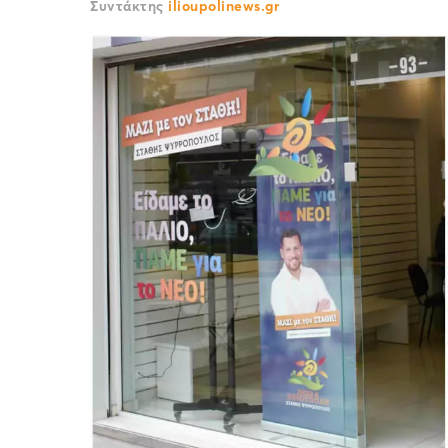
Συντάκτης
ilioupolinews.gr