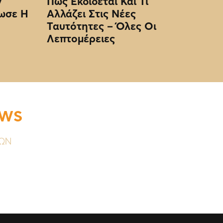
ν
Πώς Εκδίδεται Και Τι
ωσε Η
Αλλάζει Στις Νέες
Ταυτότητες – Όλες Οι
Λεπτομέρειες
EWS
ΥΩΝ