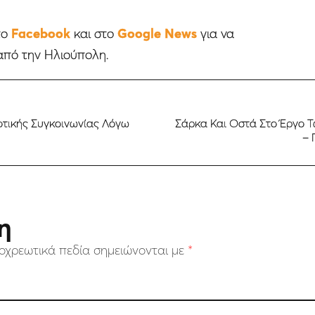
το
Facebook
και στο
Google News
για να
από την Ηλιούπολη.
οτικής Συγκοινωνίας Λόγω
Σάρκα Και Οστά Στο Έργο 
– 
η
οχρεωτικά πεδία σημειώνονται με
*