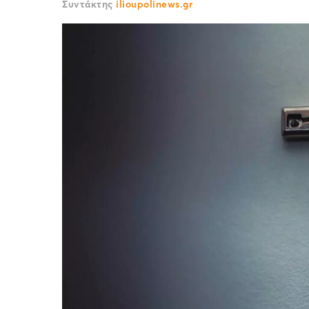
Συντάκτης
ilioupolinews.gr