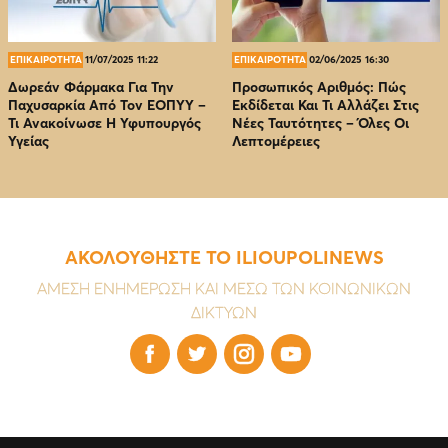
ΕΠΙΚΑΙΡΟΤΗΤΑ
11/07/2025 11:22
ΕΠΙΚΑΙΡΟΤΗΤΑ
02/06/2025 16:30
Δωρεάν Φάρμακα Για Την
Προσωπικός Αριθμός: Πώς
Παχυσαρκία Από Τον EOΠΥΥ –
Εκδίδεται Και Τι Αλλάζει Στις
Τι Ανακοίνωσε Η Υφυπουργός
Νέες Ταυτότητες – Όλες Οι
Υγείας
Λεπτομέρειες
ΑΚΟΛΟΥΘΗΣΤΕ ΤΟ ILIOUPOLINEWS
ΑΜΕΣΗ ΕΝΗΜΕΡΩΣΗ ΚΑΙ ΜΕΣΩ ΤΩΝ ΚΟΙΝΩΝΙΚΩΝ
ΔΙΚΤΥΩΝ



