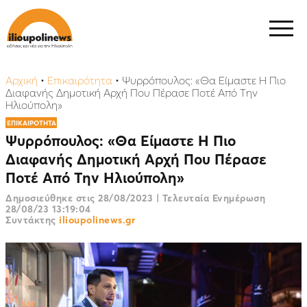
Αρχική
•
Επικαιρότητα
•
Ψυρρόπουλος: «Θα Είμαστε Η Πιο
Διαφανής Δημοτική Αρχή Που Πέρασε Ποτέ Από Την
Ηλιούπολη»
ΕΠΙΚΑΙΡΟΤΗΤΑ
Ψυρρόπουλος: «Θα Είμαστε Η Πιο
Διαφανής Δημοτική Αρχή Που Πέρασε
Ποτέ Από Την Ηλιούπολη»
Δημοσιεύθηκε στις
28/08/2023
|
Τελευταία Ενημέρωση
28/08/23 13:19:04
Συντάκτης
ilioupolinews.gr