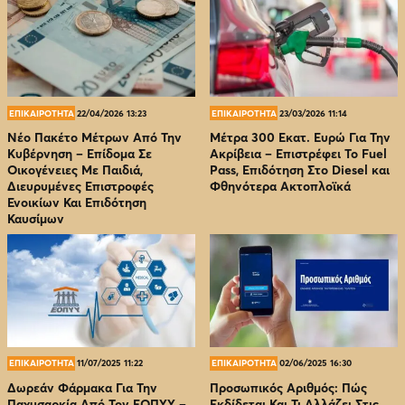
ΕΠΙΚΑΙΡΟΤΗΤΑ
22/04/2026 13:23
ΕΠΙΚΑΙΡΟΤΗΤΑ
23/03/2026 11:14
Νέο Πακέτο Μέτρων Από Την
Μέτρα 300 Εκατ. Ευρώ Για Την
Κυβέρνηση – Επίδομα Σε
Ακρίβεια – Επιστρέφει Το Fuel
Οικογένειες Με Παιδιά,
Pass, Επιδότηση Στο Diesel και
Διευρυμένες Επιστροφές
Φθηνότερα Ακτοπλοϊκά
Ενοικίων Και Επιδότηση
Καυσίμων
ΕΠΙΚΑΙΡΟΤΗΤΑ
11/07/2025 11:22
ΕΠΙΚΑΙΡΟΤΗΤΑ
02/06/2025 16:30
Δωρεάν Φάρμακα Για Την
Προσωπικός Αριθμός: Πώς
Παχυσαρκία Από Τον EOΠΥΥ –
Εκδίδεται Και Τι Αλλάζει Στις