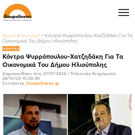
Αρχική
•
Δημοτικά
•
Κόντρα Ψυρρόπουλου-Χατζηδάκη Για Τα
Οικονομικά Του Δήμου Ηλιούπολης
ΔΗΜΟΤΙΚΑ
Κόντρα Ψυρρόπουλου-Χατζηδάκη Για Τα
Οικονομικά Του Δήμου Ηλιούπολης
Δημοσιεύθηκε στις
27/01/2024
|
Τελευταία Ενημέρωση
28/01/24 15:20:30
Συντάκτης
ilioupolinews.gr