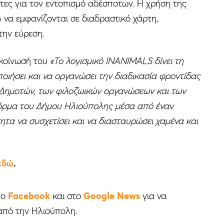
τες για τον εντοπισμό αδέσποτων. Η χρήση της
 να εμφανίζονται σε διαδραστικό χάρτη,
την εύρεση.
κοίνωσή του
«Το λογισμικό INANIMALS δίνει τη
ιήσει και να οργανώσει την διαδικασία φροντίδας
 Δημοτών, των φιλοζωικών οργανώσεων και των
φόρμα του Δήμου Ηλιούπολης μέσα από έναν
τα να συσχετίσει και να διασταυρώσει χαμένα και
εδώ
.
το
Facebook
και στο
Google News
για να
από την Ηλιούπολη.