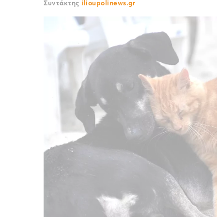
Συντάκτης
ilioupolinews.gr