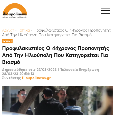
Αρχική
•
Τοπικά
•
Προφυλακιστέος Ο 44χρονος Προπονητής
Από Την Ηλιούπολη Που Κατηγορείται Για Βιασμό
ΤΟΠΙΚΑ
Προφυλακιστέος Ο 44χρονος Προπονητής
Από Την Ηλιούπολη Που Κατηγορείται Για
Βιασμό
Δημοσιεύθηκε στις
27/03/2023
|
Τελευταία Ενημέρωση
28/03/23 20:56:13
Συντάκτης
ilioupolinews.gr