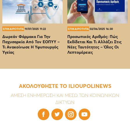
ΕΠΙΚΑΙΡΟΤΗΤΑ
11/07/2025 11:22
ΕΠΙΚΑΙΡΟΤΗΤΑ
02/06/2025 16:30
Δωρεάν Φάρμακα Για Την
Προσωπικός Αριθμός: Πώς
Παχυσαρκία Από Τον EOΠΥΥ –
Εκδίδεται Και Τι Αλλάζει Στις
Τι Ανακοίνωσε Η Υφυπουργός
Νέες Ταυτότητες – Όλες Οι
Υγείας
Λεπτομέρειες
ΑΚΟΛΟΥΘΗΣΤΕ ΤΟ ILIOUPOLINEWS
ΑΜΕΣΗ ΕΝΗΜΕΡΩΣΗ ΚΑΙ ΜΕΣΩ ΤΩΝ ΚΟΙΝΩΝΙΚΩΝ
ΔΙΚΤΥΩΝ



