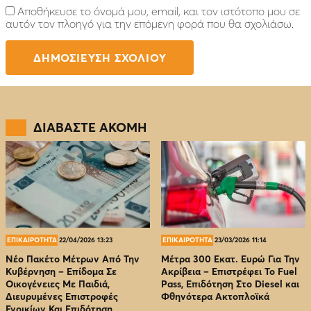
Αποθήκευσε το όνομά μου, email, και τον ιστότοπο μου σε
αυτόν τον πλοηγό για την επόμενη φορά που θα σχολιάσω.
ΔΙΑΒΑΣΤΕ ΑΚΟΜΗ
ΕΠΙΚΑΙΡΟΤΗΤΑ
22/04/2026 13:23
ΕΠΙΚΑΙΡΟΤΗΤΑ
23/03/2026 11:14
Νέο Πακέτο Μέτρων Από Την
Μέτρα 300 Εκατ. Ευρώ Για Την
Κυβέρνηση – Επίδομα Σε
Ακρίβεια – Επιστρέφει Το Fuel
Οικογένειες Με Παιδιά,
Pass, Επιδότηση Στο Diesel και
Διευρυμένες Επιστροφές
Φθηνότερα Ακτοπλοϊκά
Ενοικίων Και Επιδότηση