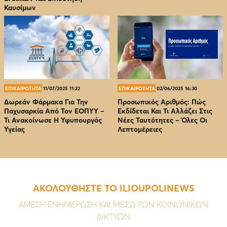
Καυσίμων
ΕΠΙΚΑΙΡΟΤΗΤΑ
11/07/2025 11:22
ΕΠΙΚΑΙΡΟΤΗΤΑ
02/06/2025 16:30
Δωρεάν Φάρμακα Για Την
Προσωπικός Αριθμός: Πώς
Παχυσαρκία Από Τον EOΠΥΥ –
Εκδίδεται Και Τι Αλλάζει Στις
Τι Ανακοίνωσε Η Υφυπουργός
Νέες Ταυτότητες – Όλες Οι
Υγείας
Λεπτομέρειες
ΑΚΟΛΟΥΘΗΣΤΕ ΤΟ ILIOUPOLINEWS
ΑΜΕΣΗ ΕΝΗΜΕΡΩΣΗ ΚΑΙ ΜΕΣΩ ΤΩΝ ΚΟΙΝΩΝΙΚΩΝ
ΔΙΚΤΥΩΝ