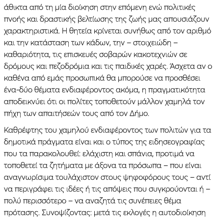
άθικτα από τη μία διοίκηση στην επόμενη ενώ πολιτικές
πνοής και δραστικής βελτίωσης της ζωής μας απουσιάζουν
χαρακτηριστικά. Η θητεία κρίνεται συνήθως από τον αριθμό
και την κατάσταση των κάδων, την – στοιχειώδη –
καθαριότητα, τις επισκευές σοβαρών κακοτεχνιών σε
δρόμους και πεζοδρόμια και τις παιδικές χαρές. Άσχετα αν ο
καθένα από εμάς προσωπικά θα μπορούσε να προσθέσει
ένα-δύο θέματα ενδιαφέροντος ακόμα, η πραγματικότητα
αποδεικνύει ότι οι πολίτες τοποθετούν μάλλον χαμηλά τον
πήχη των απαιτήσεών τους από τον Δήμο.
Καθρέφτης του χαμηλού ενδιαφέροντος των πολιτών για τα
δημοτικά πράγματα είναι και ο τύπος της ειδησεογραφίας
που τα παρακολουθεί: ελάχιστη και σπάνια, προτιμά να
τοποθετεί τα ζητήματα με άξονα τα πρόσωπα – που είναι
αναγνωρίσιμα τουλάχιστον στους ψηφοφόρους τους – αντί
να περιγράφει τις ιδέες ή τις απόψεις που συγκρούονται ή –
πολύ περισσότερο – να αναζητά τις συνέπειες θέμα
πρότασης. Συνοψίζοντας: μετά τις εκλογές η αυτοδιοίκηση