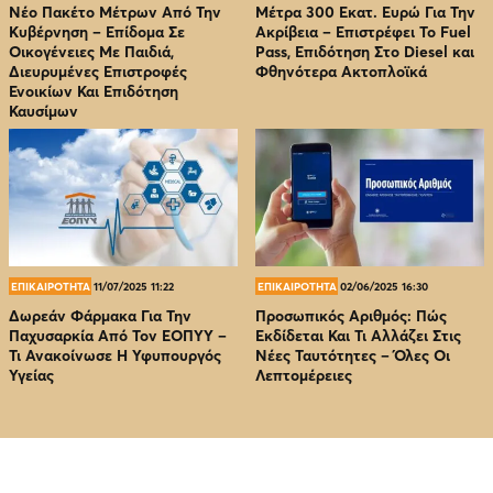
Νέο Πακέτο Μέτρων Από Την
Μέτρα 300 Εκατ. Ευρώ Για Την
Κυβέρνηση – Επίδομα Σε
Ακρίβεια – Επιστρέφει Το Fuel
Οικογένειες Με Παιδιά,
Pass, Επιδότηση Στο Diesel και
Διευρυμένες Επιστροφές
Φθηνότερα Ακτοπλοϊκά
Ενοικίων Και Επιδότηση
Καυσίμων
ΕΠΙΚΑΙΡΟΤΗΤΑ
11/07/2025 11:22
ΕΠΙΚΑΙΡΟΤΗΤΑ
02/06/2025 16:30
Δωρεάν Φάρμακα Για Την
Προσωπικός Αριθμός: Πώς
Παχυσαρκία Από Τον EOΠΥΥ –
Εκδίδεται Και Τι Αλλάζει Στις
Τι Ανακοίνωσε Η Υφυπουργός
Νέες Ταυτότητες – Όλες Οι
Υγείας
Λεπτομέρειες