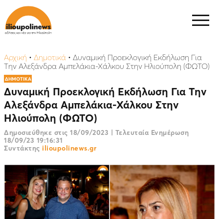
Αρχική
•
Δημοτικά
•
Δυναμική Προεκλογική Εκδήλωση Για
Την Αλεξάνδρα Αμπελάκια-Χάλκου Στην Ηλιούπολη (ΦΩΤΟ)
ΔΗΜΟΤΙΚΑ
Δυναμική Προεκλογική Εκδήλωση Για Την
Αλεξάνδρα Αμπελάκια-Χάλκου Στην
Ηλιούπολη (ΦΩΤΟ)
Δημοσιεύθηκε στις
18/09/2023
|
Τελευταία Ενημέρωση
18/09/23 19:16:31
Συντάκτης
ilioupolinews.gr