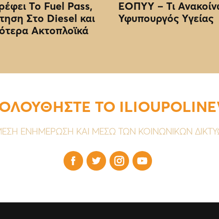
ρέφει Το Fuel Pass,
EOΠΥΥ – Τι Ανακοίν
τηση Στο Diesel και
Υφυπουργός Υγείας
ότερα Ακτοπλοϊκά
ΟΛΟΥΘΗΣΤΕ ΤΟ ILIOUPOLIN
ΕΣΗ ΕΝΗΜΕΡΩΣΗ ΚΑΙ ΜΕΣΩ ΤΩΝ ΚΟΙΝΩΝΙΚΩΝ ΔΙΚΤ



