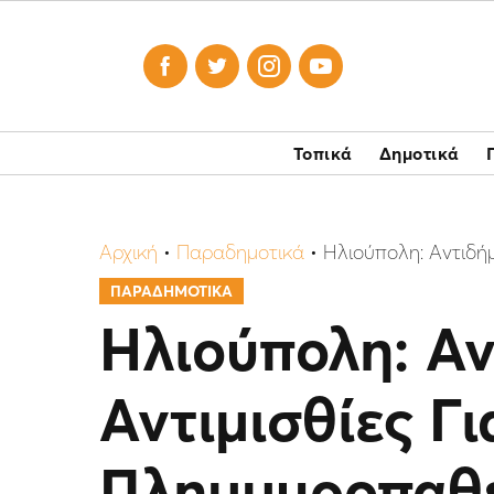




Τοπικά
Δημοτικά
Αρχική
•
Παραδημοτικά
•
Ηλιούπολη: Αντιδή
ΠΑΡΑΔΗΜΟΤΙΚΑ
Ηλιούπολη: Α
Αντιμισθίες Γ
Πλημμυροπαθε