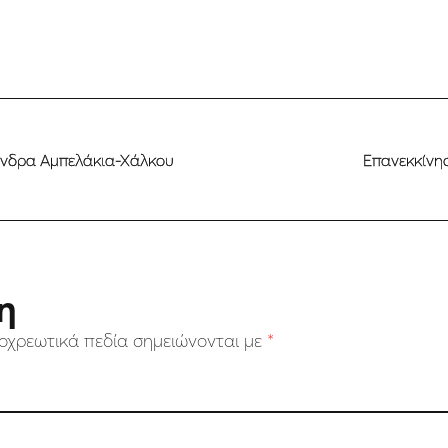
άνδρα Αμπελάκια-Χάλκου
Επανεκκίνησ
η
οχρεωτικά πεδία σημειώνονται με
*