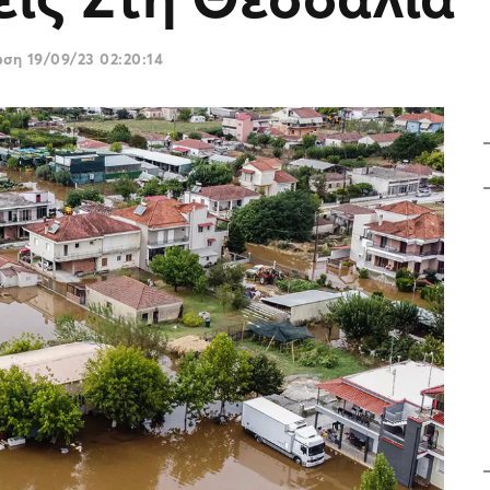
ωση
19/09/23 02:20:14