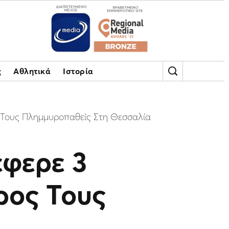
ς
Αθλητικά
Ιστορία
ς Τους Πλημμυροπαθείς Στη Θεσσαλία
έφερε 3
ρος Τους