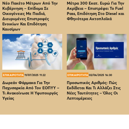
Νέο Πακέτο Μέτρων Από Την
Μέτρα 300 Εκατ. Ευρώ Για Την
Κυβέρνηση – Επίδομα Σε
Ακρίβεια – Επιστρέφει Το Fuel
Οικογένειες Με Παιδιά,
Pass, Επιδότηση Στο Diesel και
Διευρυμένες Επιστροφές
Φθηνότερα Ακτοπλοϊκά
Ενοικίων Και Επιδότηση
Καυσίμων
ΕΠΙΚΑΙΡΟΤΗΤΑ
11/07/2025 11:22
ΕΠΙΚΑΙΡΟΤΗΤΑ
02/06/2025 16:30
Δωρεάν Φάρμακα Για Την
Προσωπικός Αριθμός: Πώς
Παχυσαρκία Από Τον EOΠΥΥ –
Εκδίδεται Και Τι Αλλάζει Στις
Τι Ανακοίνωσε Η Υφυπουργός
Νέες Ταυτότητες – Όλες Οι
Υγείας
Λεπτομέρειες