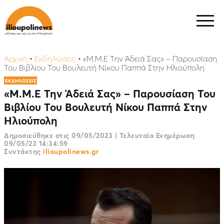
Αρχική
•
Εκδηλώσεις
•
«M.M.E Την Άδειά Σας» – Παρουσίαση
Του Βιβλίου Του Βουλευτή Νίκου Παππά Στην Ηλιούπολη
ΕΚΔΗΛΩΣΕΙΣ
«M.M.E Την Άδειά Σας» – Παρουσίαση Του
Βιβλίου Του Βουλευτή Νίκου Παππά Στην
Ηλιούπολη
Δημοσιεύθηκε στις
09/05/2023
|
Τελευταία Ενημέρωση
09/05/23 14:34:59
Συντάκτης
ilioupolinews.gr