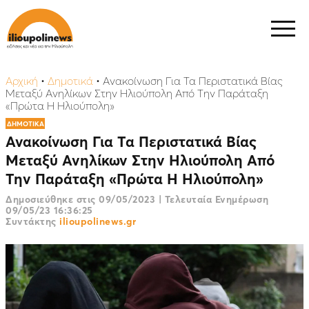
Αρχική
•
Δημοτικά
•
Ανακοίνωση Για Τα Περιστατικά Βίας
Μεταξύ Ανηλίκων Στην Ηλιούπολη Από Την Παράταξη
«Πρώτα Η Ηλιούπολη»
ΔΗΜΟΤΙΚΑ
Ανακοίνωση Για Τα Περιστατικά Βίας
Μεταξύ Ανηλίκων Στην Ηλιούπολη Από
Την Παράταξη «Πρώτα Η Ηλιούπολη»
Δημοσιεύθηκε στις
09/05/2023
|
Τελευταία Ενημέρωση
09/05/23 16:36:25
Συντάκτης
ilioupolinews.gr