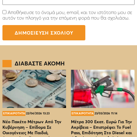
Αποθήκευσε το όνομά μου, email, και τον ιστότοπο μου σε
αυτόν τον πλοηγό για την επόμενη φορά που θα σχολιάσω.
ΔΙΑΒΑΣΤΕ ΑΚΟΜΗ
ΕΠΙΚΑΙΡΟΤΗΤΑ
22/04/2026 13:23
ΕΠΙΚΑΙΡΟΤΗΤΑ
23/03/2026 11:14
Νέο Πακέτο Μέτρων Από Την
Μέτρα 300 Εκατ. Ευρώ Για Την
Κυβέρνηση – Επίδομα Σε
Ακρίβεια – Επιστρέφει Το Fuel
Οικογένειες Με Παιδιά,
Pass, Επιδότηση Στο Diesel και