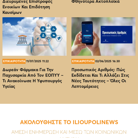
Διευρυμένες Επιστροφές
Φθηνότερα Ακτοπλοϊκά
Ενοικίων Και Επιδότηση
Καυσίμων
ΕΠΙΚΑΙΡΟΤΗΤΑ
11/07/2025 11:22
ΕΠΙΚΑΙΡΟΤΗΤΑ
02/06/2025 16:30
Δωρεάν Φάρμακα Για Την
Προσωπικός Αριθμός: Πώς
Παχυσαρκία Από Τον EOΠΥΥ –
Εκδίδεται Και Τι Αλλάζει Στις
Τι Ανακοίνωσε Η Υφυπουργός
Νέες Ταυτότητες – Όλες Οι
Υγείας
Λεπτομέρειες
ΑΚΟΛΟΥΘΗΣΤΕ ΤΟ ILIOUPOLINEWS
ΑΜΕΣΗ ΕΝΗΜΕΡΩΣΗ ΚΑΙ ΜΕΣΩ ΤΩΝ ΚΟΙΝΩΝΙΚΩΝ