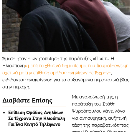
Άμεση ήταν η κινητοποίηση της παράταξης «Πρώτα Η
Ηλιούπολη
» μετά το χθεσινό δημοσίευμα του ilioupolinews.gr
σχετικά με την επίθεση ομάδας ανηλίκων σε 15χρονο
,
εκδίδοντας ανακοίνωση για τα αυξανόμενα περιστατικά βίας
στην περιοχή.
Με ανακοίνωσή της, η
Διαβάστε Επίσης
παράταξη του Στάθη
Ψυρρόπουλου κάνει λόγο
Επίθεση Ομάδας Ανηλίκων
για ανησυχητική, αυξητική
Σε 15χρονο Στην Ηλιούπολη
Για Ένα Κινητό Τηλέφωνο
τάση της παραβατικότητας