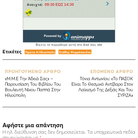
Ετικέτες
Πρώτα Η Ηλιούπολη
Στάθης Ψυρρόπουλος
ΠΡΟΗΓΟΥΜΕΝΟ ΑΡΘΡΟ
ΕΠΟΜΕΝΟ ΑΡΘΡΟ
«M.M.E Την Άδειά Σας» –
Τόνια Αντωνίου: «To ΠΑΣΟΚ
Παρουσίαση Του Βιβλίου Του
Είναι Το Θεσμικό Αντίβαρο Στον
Βουλευτή Νίκου Παππά Στην
Λαϊκισμό Της Δεξιάς Και Του
Ηλιούπολη
ΣΥΡΙΖΑ»
Αφήστε μια απάντηση
Η ηλ. διεύθυνση σας δεν δημοσιεύεται.
Τα υποχρεωτικά πεδία
σημειώνονται με
*