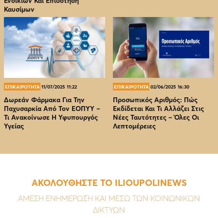
Ενοικίων Και Επιδότηση
Καυσίμων
ΕΠΙΚΑΙΡΟΤΗΤΑ
11/07/2025 11:22
ΕΠΙΚΑΙΡΟΤΗΤΑ
02/06/2025 16:30
Δωρεάν Φάρμακα Για Την
Προσωπικός Αριθμός: Πώς
Παχυσαρκία Από Τον EOΠΥΥ –
Εκδίδεται Και Τι Αλλάζει Στις
Τι Ανακοίνωσε Η Υφυπουργός
Νέες Ταυτότητες – Όλες Οι
Υγείας
Λεπτομέρειες
ΑΚΟΛΟΥΘΗΣΤΕ ΤΟ ILIOUPOLINEWS
ΑΜΕΣΗ ΕΝΗΜΕΡΩΣΗ ΚΑΙ ΜΕΣΩ ΤΩΝ ΚΟΙΝΩΝΙΚΩΝ
ΔΙΚΤΥΩΝ