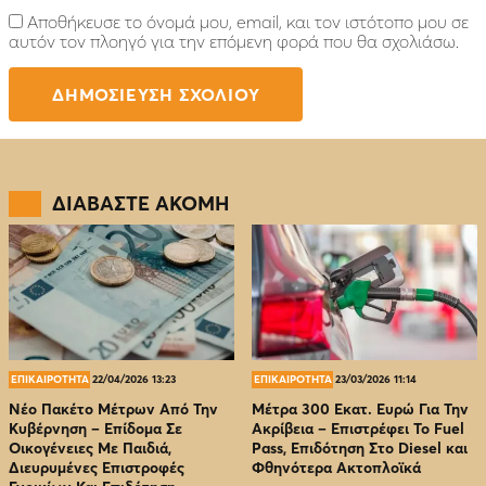
Αποθήκευσε το όνομά μου, email, και τον ιστότοπο μου σε
αυτόν τον πλοηγό για την επόμενη φορά που θα σχολιάσω.
ΔΙΑΒΑΣΤΕ ΑΚΟΜΗ
ΕΠΙΚΑΙΡΟΤΗΤΑ
22/04/2026 13:23
ΕΠΙΚΑΙΡΟΤΗΤΑ
23/03/2026 11:14
Νέο Πακέτο Μέτρων Από Την
Μέτρα 300 Εκατ. Ευρώ Για Την
Κυβέρνηση – Επίδομα Σε
Ακρίβεια – Επιστρέφει Το Fuel
Οικογένειες Με Παιδιά,
Pass, Επιδότηση Στο Diesel και
Διευρυμένες Επιστροφές
Φθηνότερα Ακτοπλοϊκά