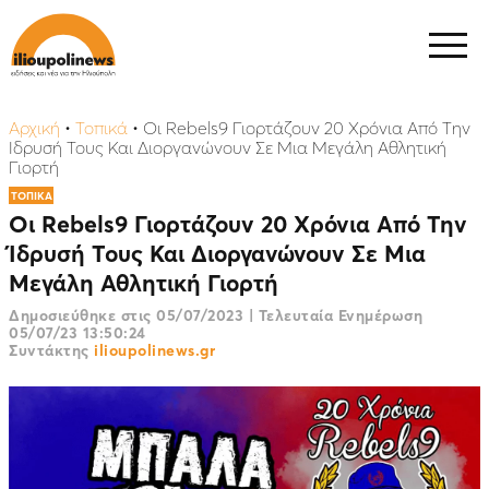
Αρχική
•
Τοπικά
•
Oι Rebels9 Γιορτάζουν 20 Χρόνια Από Την
Ίδρυσή Τους Και Διοργανώνουν Σε Μια Μεγάλη Αθλητική
Γιορτή
ΤΟΠΙΚΑ
Oι Rebels9 Γιορτάζουν 20 Χρόνια Από Την
Ίδρυσή Τους Και Διοργανώνουν Σε Μια
Μεγάλη Αθλητική Γιορτή
Δημοσιεύθηκε στις
05/07/2023
|
Τελευταία Ενημέρωση
05/07/23 13:50:24
Συντάκτης
ilioupolinews.gr