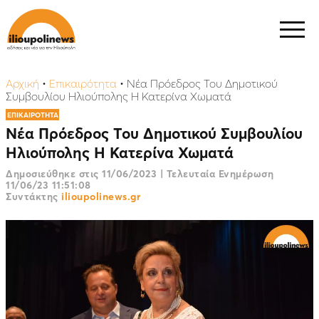
Αρχική
•
Επικαιρότητα
•
Nέα Πρόεδρος Του Δημοτικού
Συμβουλίου Ηλιούπολης Η Κατερίνα Χωματά
ΕΠΙΚΑΙΡΟΤΗΤΑ
Nέα Πρόεδρος Του Δημοτικού Συμβουλίου
Ηλιούπολης Η Κατερίνα Χωματά
Δημοσιεύθηκε στις
11/06/2023
|
Τελευταία Ενημέρωση
11/06/23 11:51:08
Συντάκτης
ilioupolinews.gr