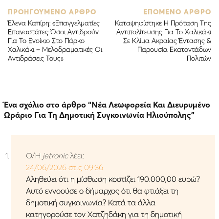
ΠΡΟΗΓΟΥΜΕΝΟ ΑΡΘΡΟ
ΕΠΟΜΕΝΟ ΑΡΘΡΟ
Έλενα Καπίρη: «Επαγγελματίες
Καταψηφίστηκε Η Πρόταση Της
Επαναστάτες Όσοι Αντιδρούν
Αντιπολίτευσης Για Το Χαλικάκι
Για Το Ενοίκιο Στο Πάρκο
Σε Κλίμα Ακραίας Έντασης &
Χαλικάκι – Mελοδραματικές Οι
Παρουσία Εκατοντάδων
Αντιδράσεις Τους»
Πολιτών
Ένα σχόλιο στο άρθρο “
Νέα Λεωφορεία Και Διευρυμένο
Ωράριο Για Τη Δημοτική Συγκοινωνία Ηλιούπολης
”
Ο/Η
jetronic
λέει:
24/06/2026 στις 09:36
Αληθεύει ότι η μίσθωση κοστίζει 190.000,00 ευρώ?
Αυτό εννοούσε ο δήμαρχος ότι θα φτιάξει τη
δημοτική συγκοινωνία? Κατά τα άλλα
κατηγορούσε τον Χατζηδάκη για τη δημοτική