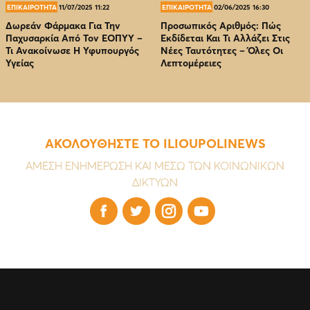
ΕΠΙΚΑΙΡΟΤΗΤΑ
11/07/2025 11:22
ΕΠΙΚΑΙΡΟΤΗΤΑ
02/06/2025 16:30
Δωρεάν Φάρμακα Για Την
Προσωπικός Αριθμός: Πώς
Παχυσαρκία Από Τον EOΠΥΥ –
Εκδίδεται Και Τι Αλλάζει Στις
Τι Ανακοίνωσε Η Υφυπουργός
Νέες Ταυτότητες – Όλες Οι
Υγείας
Λεπτομέρειες
ΑΚΟΛΟΥΘΗΣΤΕ ΤΟ ILIOUPOLINEWS
ΑΜΕΣΗ ΕΝΗΜΕΡΩΣΗ ΚΑΙ ΜΕΣΩ ΤΩΝ ΚΟΙΝΩΝΙΚΩΝ
ΔΙΚΤΥΩΝ



