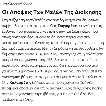
ηλεκτροφωτισμού.
Οι Απόψεις Των Μελών Της Διοίκησης
Στη συζήτηση τοποθετήθηκαν αντιδήμαρχοι και δημοτικοί
σύμβουλοι της πλειοψηφίας. Ο κ.
Γρηγορέας
υπενθύμισε τις
ευθύνες προηγούμενων κυβερνήσεων και διοικήσεων που,
όπως ανέφερε, δέσμευσαν τη δημόσια περιουσία στο
υπερταμείο, επισημαίνοντας ότι καμία προηγούμενη διοίκηση
δεν φρόντισε να μετατρέψει τη δημόσια γη σε θεσμοθετημένη
δημοτική περιουσία. Ο κ.
Πούλος
υποστήριξε ότι η ανάπλαση
μπορεί να προχωρήσει παράλληλα με τους δικαστικούς και
πολιτικούς αγώνες, σημειώνοντας ότι η αναφορά του στο
χαμηλό τίμημα των 1.500 ευρώ έγινε για να υποβαθμιστεί το
οικονομικό βάρος και όχι για να απεμποληθούν δικαιώματα.
Ο κ.
Καλαρρύτης
δήλωσε ότι επί 50 χρόνια το Χαλικάκι
παρέμεινε στάσιμο και ότι οι ανάγκες μιας σύγχρονης πόλης
απαιτούν γενναίες παρεμβάσεις, για τις οποίες όλοι θα
κριθούν στο τέλος.