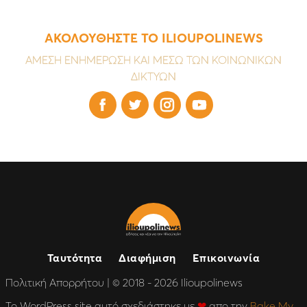
ΑΚΟΛΟΥΘΗΣΤΕ ΤΟ ILIOUPOLINEWS
ΑΜΕΣΗ ΕΝΗΜΕΡΩΣΗ ΚΑΙ ΜΕΣΩ ΤΩΝ ΚΟΙΝΩΝΙΚΩΝ
ΔΙΚΤΥΩΝ




Ταυτότητα
Διαφήμιση
Επικοινωνία
Πολιτική Απορρήτου
| © 2018 - 2026 Ilioupolinews
Το WordPress site αυτό σχεδιάστηκε με
❤
απο την
Bake My