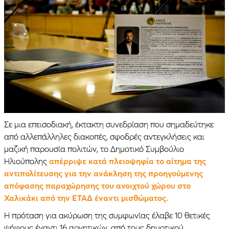
Σε μια επεισοδιακή, έκτακτη συνεδρίαση που σημαδεύτηκε
από αλλεπάλληλες διακοπές, σφοδρές αντεγκλήσεις και
μαζική παρουσία πολιτών, το Δημοτικό Συμβούλιο
Ηλιούπολης
απέρριψε κατά πλειοψηφία το αίτημα της
αντιπολίτευσης για την ανάκληση της προηγούμενης
απόφασης παραχώρησης του ανοιχτού χώρου στο
Χαλικάκι από την ΕΤΑΔ έναντι μισθώματος.
Η πρόταση για ακύρωση της συμφωνίας έλαβε 10 θετικές
ψήφους έναντι 16 αρνητικών, από τους δημοτικού