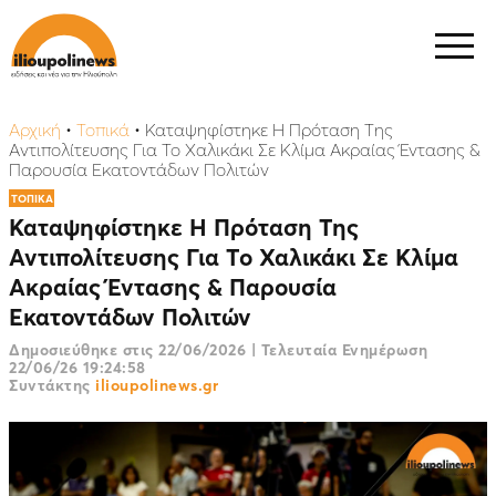
Αρχική
•
Τοπικά
•
Καταψηφίστηκε Η Πρόταση Της
Αντιπολίτευσης Για Το Χαλικάκι Σε Κλίμα Ακραίας Έντασης &
Παρουσία Εκατοντάδων Πολιτών
ΤΟΠΙΚΑ
Καταψηφίστηκε Η Πρόταση Της
Αντιπολίτευσης Για Το Χαλικάκι Σε Κλίμα
Ακραίας Έντασης & Παρουσία
Εκατοντάδων Πολιτών
Δημοσιεύθηκε στις
22/06/2026
|
Τελευταία Ενημέρωση
22/06/26 19:24:58
Συντάκτης
ilioupolinews.gr