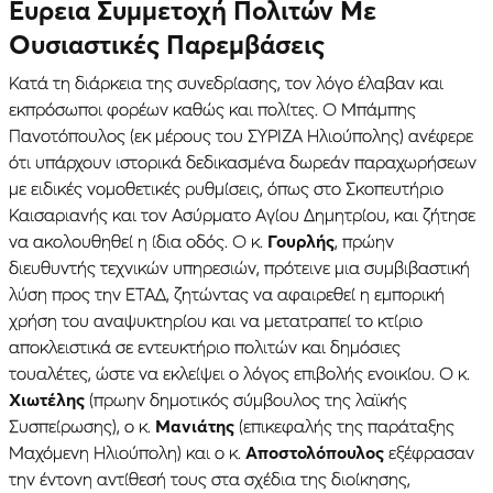
Ευρεια Συμμετοχή Πολιτών Με
Ουσιαστικές Παρεμβάσεις
Κατά τη διάρκεια της συνεδρίασης, τον λόγο έλαβαν και
εκπρόσωποι φορέων καθώς και πολίτες. Ο Μπάμπης
Πανοτόπουλος (εκ μέρους του ΣΥΡΙΖΑ Ηλιούπολης) ανέφερε
ότι υπάρχουν ιστορικά δεδικασμένα δωρεάν παραχωρήσεων
με ειδικές νομοθετικές ρυθμίσεις, όπως στο Σκοπευτήριο
Καισαριανής και τον Ασύρματο Αγίου Δημητρίου, και ζήτησε
να ακολουθηθεί η ίδια οδός. Ο κ.
Γουρλής
, πρώην
διευθυντής τεχνικών υπηρεσιών, πρότεινε μια συμβιβαστική
λύση προς την ΕΤΑΔ, ζητώντας να αφαιρεθεί η εμπορική
χρήση του αναψυκτηρίου και να μετατραπεί το κτίριο
αποκλειστικά σε εντευκτήριο πολιτών και δημόσιες
τουαλέτες, ώστε να εκλείψει ο λόγος επιβολής ενοικίου. Ο κ.
Χιωτέλης
(πρωην δημοτικός σύμβουλος της λαϊκής
Συσπείρωσης), ο κ.
Μανιάτης
(επικεφαλής της παράταξης
Μαχόμενη Ηλιούπολη) και ο κ.
Αποστολόπουλος
εξέφρασαν
την έντονη αντίθεσή τους στα σχέδια της διοίκησης,