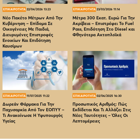
ΕΠΙΚΑΙΡΟΤΗΤΑ
22/04/2026 13:23
ΕΠΙΚΑΙΡΟΤΗΤΑ
23/03/2026 11:14
Νέο Πακέτο Μέτρων Από Την
Μέτρα 300 Εκατ. Ευρώ Για Την
Κυβέρνηση – Επίδομα Σε
Ακρίβεια – Επιστρέφει Το Fuel
Οικογένειες Με Παιδιά,
Pass, Επιδότηση Στο Diesel και
Διευρυμένες Επιστροφές
Φθηνότερα Ακτοπλοϊκά
Ενοικίων Και Επιδότηση
Καυσίμων
ΕΠΙΚΑΙΡΟΤΗΤΑ
11/07/2025 11:22
ΕΠΙΚΑΙΡΟΤΗΤΑ
02/06/2025 16:30
Δωρεάν Φάρμακα Για Την
Προσωπικός Αριθμός: Πώς
Παχυσαρκία Από Τον EOΠΥΥ –
Εκδίδεται Και Τι Αλλάζει Στις
Τι Ανακοίνωσε Η Υφυπουργός
Νέες Ταυτότητες – Όλες Οι
Υγείας
Λεπτομέρειες