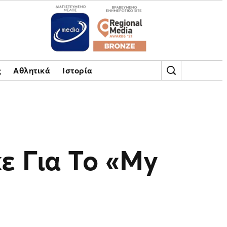
ς
Αθλητικά
Ιστορία
ε Για Το «Μy