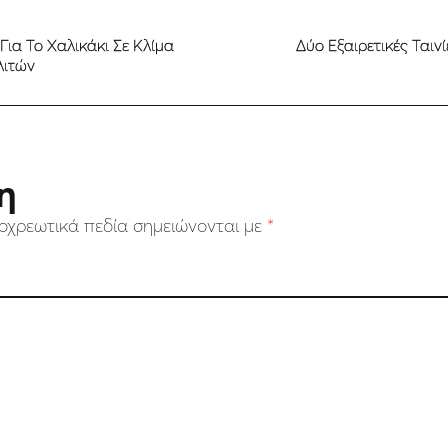
ια Το Χαλικάκι Σε Κλίμα
Δύο Εξαιρετικές Ταιν
λιτών
η
οχρεωτικά πεδία σημειώνονται με
*