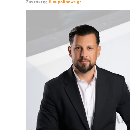
Συντάκτης
ilioupolinews.gr