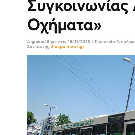
Συγκοινωνίας 
Οχήματα»
Δημοσιεύθηκε στις
15/11/2025
|
Τελευταία Ενημέρ
Συντάκτης
ilioupolinews.gr