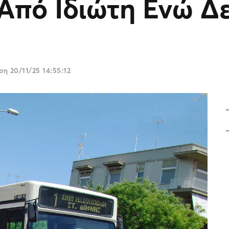
Από Ιδιώτη Ενώ Δ
ωση
20/11/25 14:55:12