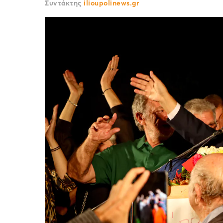
Συντάκτης
ilioupolinews.gr