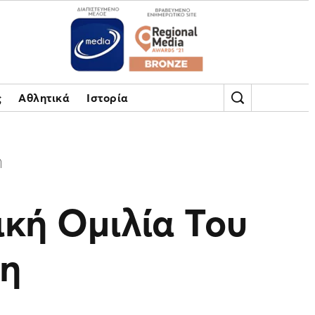
ς
Αθλητικά
Ιστορία
η
κή Ομιλία Του
λη